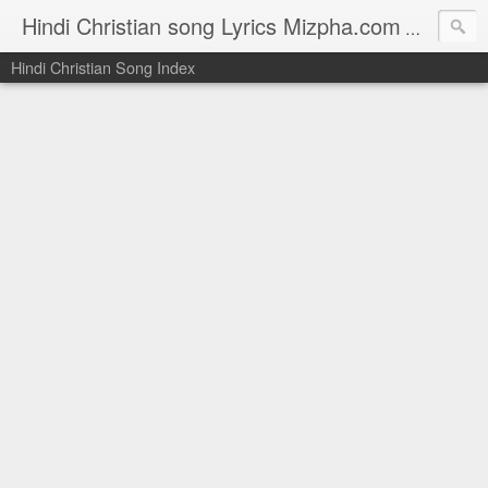
Hindi Christian song Lyrics Mizpha.com
Hindi Chri
Hindi Christian Song Index