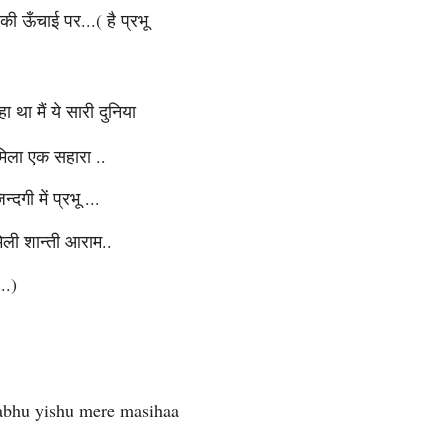
ी ऊँचाई पर...( है प्रभू
हा था मैं ये सारी दुनिया
मिला एक सहारा ..
्दगी में प्रभू ...
िली शान्ती आराम..
 ..)
abhu yishu mere masihaa