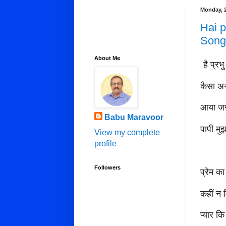
Monday, 2
Hai p
Song
About Me
है प्रभु
कैसा अन
आया जगत
Babu Maravoor
पापी
View my complete
profile
Followers
प्रेम क
कहीं न म
प्यार कि