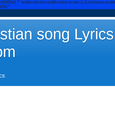
c0942fa0
? "width=device-width,initial-scale=1.0,minimum-scal
34567"
stian song Lyrics
om
cs