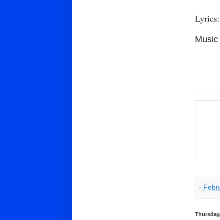
Lyrics
Music
Hin
-
Febr
Thursday,