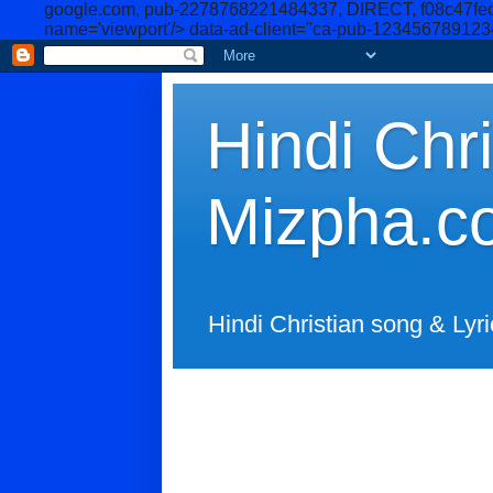
google.com, pub-2278768221484337, DIRECT, f08c47fe
name='viewport'/>
data-ad-client="ca-pub-12345678912
Hindi Chri
Mizpha.c
Hindi Christian song & Lyri