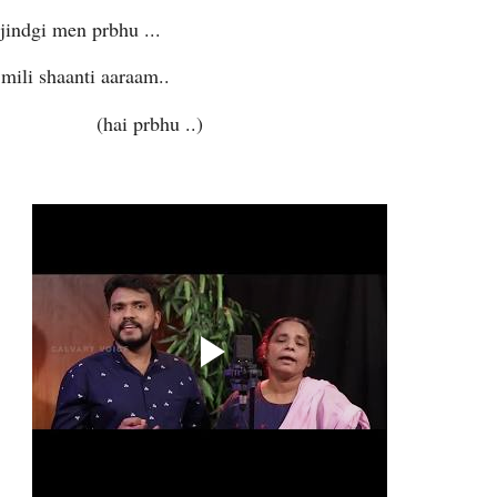
jindgi men prbhu ...
mili shaanti aaraam..
i prbhu ..)