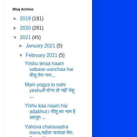
Blog Archive
►
2019
(181)
►
2020
(291)
▼
2021
(45)
►
January 2021
(5)
▼
February 2021
(5)
Yiishu teraa naam
sabase uunchaa hai
यीशु तेरा नाम...
Main yogya to nahi
yeshuमैं योग्य तो नहीं येशु
,...
Yishu kaa naam hai
adabhut i यीशु का नाम है
अदभुत ...
Yahova charavaaha
mera,यहोवा चरवाहा मेरा,