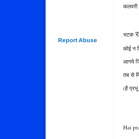
कलवरी क
र
भटक
Report Abuse
कोई न 
आगये जिन
तब से म
(है प्रभू
Hai pr