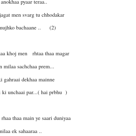
 anokhaa pyaar teraa..
jagat men svarg tu chhodakar
i mujhko bachaane .. (2)
aa khoj men rhtaa thaa magar
n milaa sachchaa prem...
ki gahraai dekhaa mainne
i ki unchaai par...( hai prbhu )
 rhaa thaa main ye saari duniyaa
milaa ek sahaaraa ..