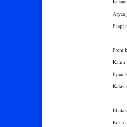
Kaisaa
Aayaa 
Paap
Prem k
Kahin 
Pyaar 
Kalavr
Bhatak
Koi n 