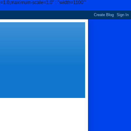
e=1.0,maximum-scale=1.0" : "width=1100"'