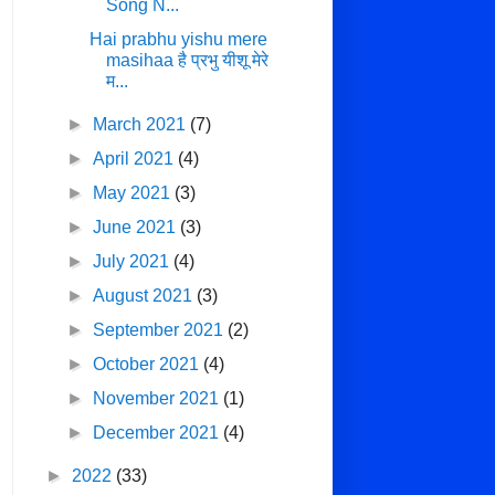
Song N...
Hai prabhu yishu mere
masihaa है प्रभु यीशू मेरे
म...
►
March 2021
(7)
►
April 2021
(4)
►
May 2021
(3)
►
June 2021
(3)
►
July 2021
(4)
►
August 2021
(3)
►
September 2021
(2)
►
October 2021
(4)
►
November 2021
(1)
►
December 2021
(4)
►
2022
(33)