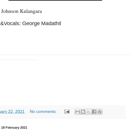
: Johnson Kulangara
 &Vocals: George Madathil
di Christian Qawwali Song/Hey Prabhu Yeshu/Johnson Kulangara/George Mad
uary 22, 2021
No comments:
 18 February 2021