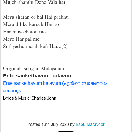
Mujeh shanthi Dene Vala hai
Mera sharan or bal Hai prabhu
Mera dil ke kareeb Hai vo
Har museebaton me
Mere Har pal me
Sirf yeshu masih kafi Hai...(2)
Original song in Malayalam
En‍te sankethavum balavum
En‍te sankethavum balavum (എന്‍റെ സങ്കേതവും
ബലവും...
Lyrics & Music: Charles John
Posted
13th July 2020
by
Babu Maravoor