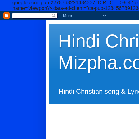
google.com, pub-2278768221484337, DIRECT, f08c47fe
name='viewport'/>
data-ad-client="ca-pub-12345678912
Hindi Chri
Mizpha.c
Hindi Christian song & Lyri