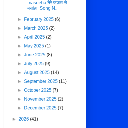
maseeha,तेरे फज़ल से
मसीहा, Song N...
►
February 2025
(6)
►
March 2025
(2)
►
April 2025
(2)
►
May 2025
(1)
►
June 2025
(8)
►
July 2025
(9)
►
August 2025
(14)
►
September 2025
(11)
►
October 2025
(7)
►
November 2025
(2)
►
December 2025
(7)
►
2026
(41)