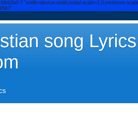
c0942fa0
? "width=device-width,initial-scale=1.0,minimum-scal
34567"
stian song Lyrics
om
cs