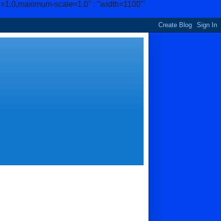
e=1.0,maximum-scale=1.0" : "width=1100"'