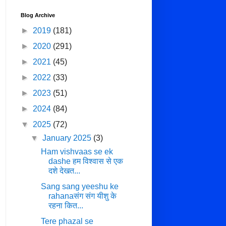
Blog Archive
►
2019
(181)
►
2020
(291)
►
2021
(45)
►
2022
(33)
►
2023
(51)
►
2024
(84)
▼
2025
(72)
▼
January 2025
(3)
Ham vishvaas se ek
dashe हम विश्वास से एक
दशे देखत...
Sang sang yeeshu ke
rahanaसंग संग यीशु के
रहना कित...
Tere phazal se