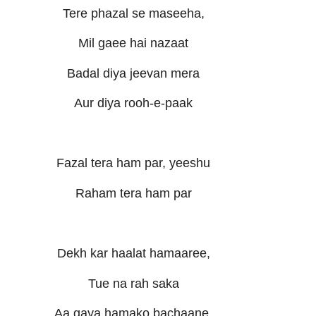
Tere phazal se maseeha,
Mil gaee hai nazaat
Badal diya jeevan mera
Aur diya rooh-e-paak
Fazal tera ham par, yeeshu
Raham tera ham par
Dekh kar haalat hamaaree,
Tue na rah saka
Aa gaya hamako bachaane,