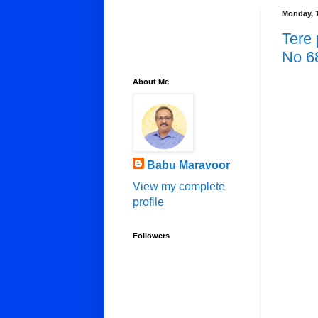
Monday, 
Tere 
No 6
About Me
Babu Maravoor
View my complete
profile
Followers