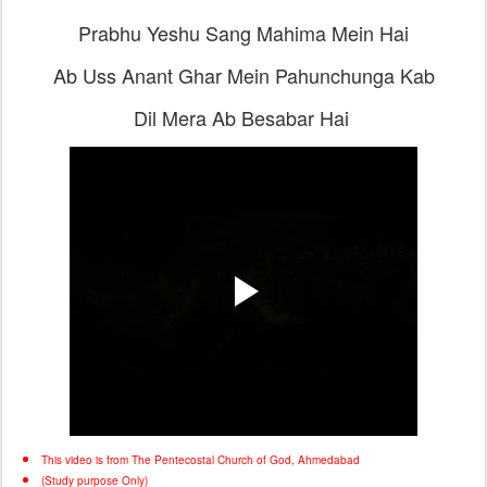
Prabhu Yeshu Sang Mahima Mein Hai
Ab Uss Anant Ghar Mein Pahunchunga Kab
Dil Mera Ab Besabar Hai
This video is from The Pentecostal Church of God, Ahmedabad
(Study purpose Only)