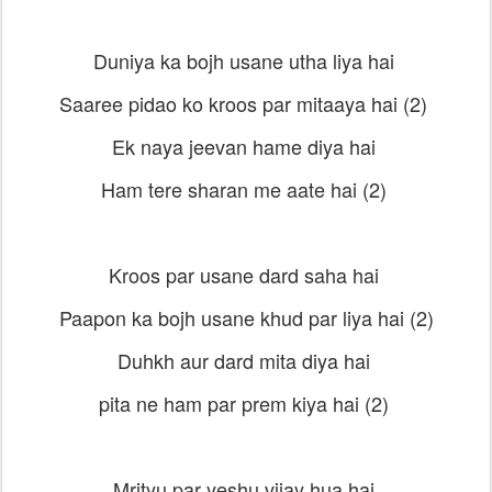
Duniya ka bojh usane utha liya hai
Saaree pidao ko kroos par mitaaya hai (2)
Ek naya jeevan hame diya hai
Ham tere sharan me aate hai (2)
Kroos par usane dard saha hai
Paapon ka bojh usane khud par liya hai (2)
Duhkh aur dard mita diya hai
pita ne ham par prem kiya hai (2)
Mrityu par yeshu vijay hua hai