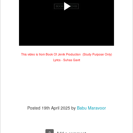
This video is from Book Of Jenik Production (Study Purpose Only)
Lyrics - Suhas Gavit
Posted
19th April 2025
by
Babu Maravoor
0