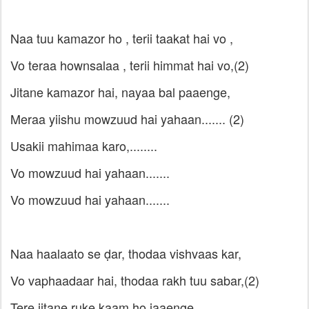
Naa tuu kamazor ho , terii taakat hai vo ,
Vo teraa hownsalaa , terii himmat hai vo,(2)
Jitane kamazor hai, nayaa bal paaenge,
Meraa yiishu mowzuud hai yahaan....... (2)
Usakii mahimaa karo,........
Vo mowzuud hai yahaan.......
Vo mowzuud hai yahaan.......
Naa haalaato se ḍar, thodaa vishvaas kar,
Vo vaphaadaar hai, thodaa rakh tuu sabar,(2)
Tere jitane ruke kaam ho jaaenge,