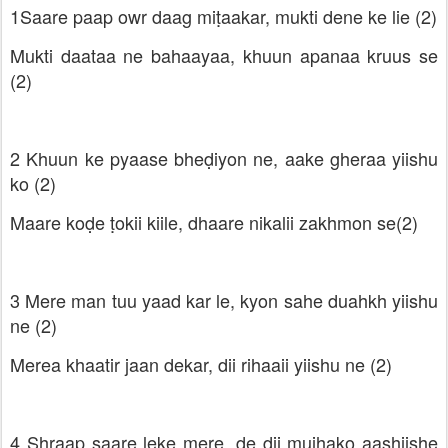
1Saare paap owr daag miṭaakar, mukti dene ke lie (2)
Mukti daataa ne bahaayaa, khuun apanaa kruus se
(2)
2 Khuun ke pyaase bheḍiyon ne, aake gheraa yiishu
ko (2)
Maare koḍe ṭokii kiile, dhaare nikalii zakhmon se(2)
3 Mere man tuu yaad kar le, kyon sahe duahkh yiishu
ne (2)
Merea khaatir jaan dekar, dii rihaaii yiishu ne (2)
4 Shraap saare leke mere, de dii mujhako aashiishe