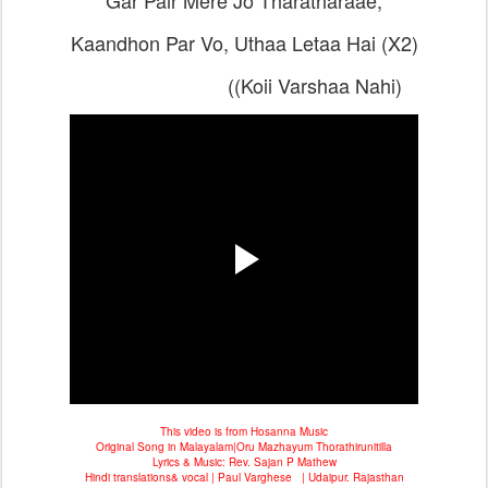
Gar Pair Mere Jo Tharatharaae,
Kaandhon Par Vo, Uthaa Letaa Hai (X2)
((Koii Varshaa Nahi)
This video is from Hosanna Music
Original Song in Malayalam|Oru Mazhayum Thorathirunitilla
Lyrics & Music: Rev. Sajan P Mathew
Hindi translations& vocal | Paul Varghese | Udaipur. Rajasthan