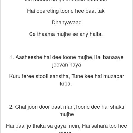
Hai opareting toone hee baat tak
Dhanyavaad
Se thaama mujhe se any haita.
1. Aasheeshe hai dee toone mujhe,Hai banaaye
jeevan naya
Kuru teree stooti sanstha, Tune kee hai muzapar
krpa.
2. Chal joon door baat man,Toone dee hai shakti
mujhe
Hai paal jo thaka sa gaya mein, Hai sahara too hee
mera.