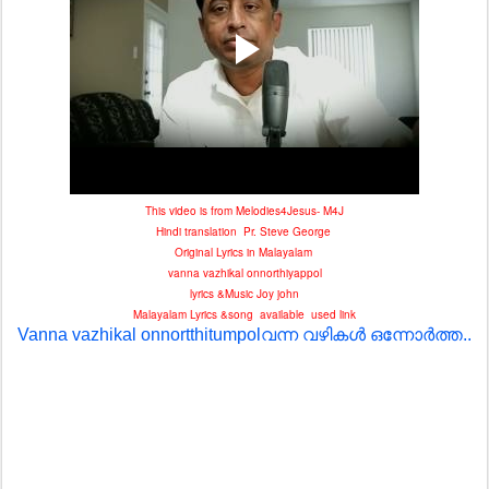
This video is from Melodies4Jesus- M4J
Hindi translation Pr. Steve George
Original Lyrics in Malayalam
vanna vazhikal onnorthiyappol
lyrics &Music Joy john
Malayalam Lyrics &song available used link
Vanna vazhikal onnortthitumpolവന്ന വഴികൾ ഒന്നോർത്ത..