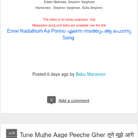
, Edwin Mathews, Stephen Varghese.
Harmonies - Stephen Varghese, Sofia Stephen
This video is for study purposes only
Malayalam song and lyrics are available use the link
Enne Nadathum Aa Ponnu എന്നെ നടത്തും ആ പൊന്നു
Song
Posted
6 days ago
by
Babu Maravoor
0
Add a comment
Tune Mujhe Aage Peeche Gher तूने मुझे आगे
JUN