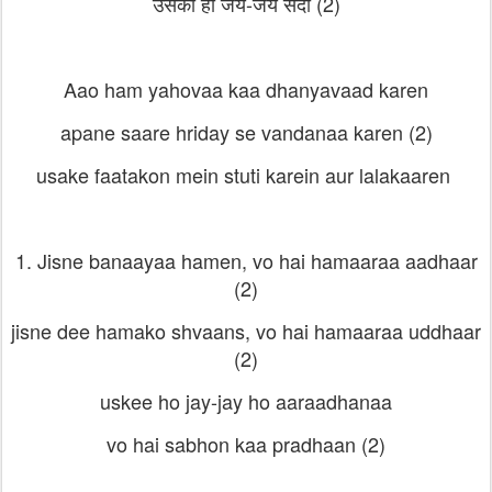
उसकी हो जय-जय सदा (2)
Aao ham yahovaa kaa dhanyavaad karen
apane saare hriday se vandanaa karen (2)
usake faatakon mein stuti karein aur lalakaaren
1. Jisne banaayaa hamen, vo hai hamaaraa aadhaar
(2)
jisne dee hamako shvaans, vo hai hamaaraa uddhaar
(2)
uskee ho jay-jay ho aaraadhanaa
vo hai sabhon kaa pradhaan (2)