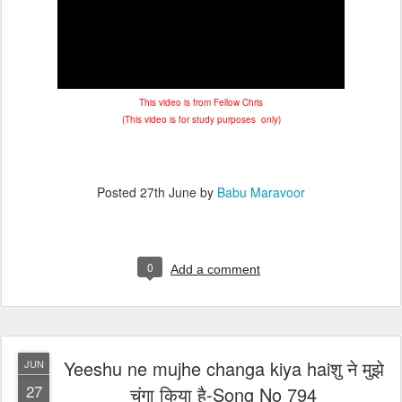
This video is from Fellow Chris
(This video is for study purposes only)
Posted
27th June
by
Babu Maravoor
0
Add a comment
Yeeshu ne mujhe changa kiya haiशु ने मुझे
JUN
27
चंगा किया है-Song No 794