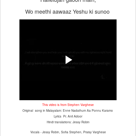
Wo meethi aawaaz Yeshu ki sunoo
This video is from Stephen Varghese
Original song in Malayalam: Enne Nadathum Aa Ponnu Karamo
Lyrics Pr. Anil Adoor
Hindi translations: Jessy Robin
Vocals - Jessy Robin, Sofia Stephen, Praisy Varghese