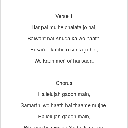
Verse 1
Har pal mujhe chalata jo hai,
Balwant hai Khuda ka wo haath.
Pukarun kabhi to sunta jo hai,
Wo kaan meri or hai sada.
Chorus
Hallelujah gaoon main,
Samarthi wo haath hai thaame mujhe.
Hallelujah gaoon main,
Wo meethi aawaaz Yeshu ki sunoo.