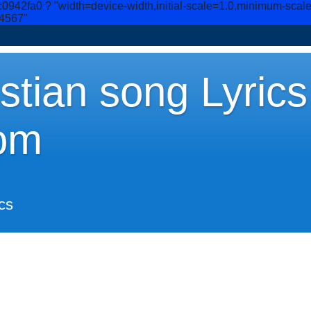
c0942fa0
? "width=device-width,initial-scale=1.0,minimum-scal
34567"
stian song Lyrics
om
cs