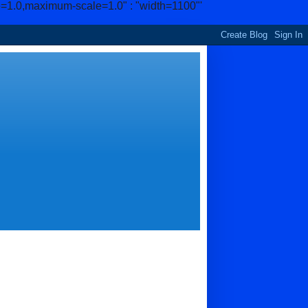
e=1.0,maximum-scale=1.0" : "width=1100"'