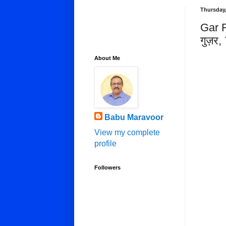
Thursday,
Gar R
गुज़र,
About Me
Babu Maravoor
View my complete
profile
Followers