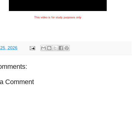
This video is for study purposes only
 25, 2026
omments:
 a Comment