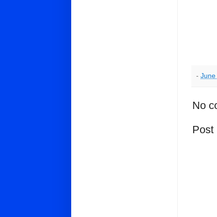
-
June
No c
Post