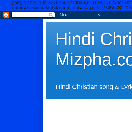
google.com, pub-2278768221484337, DIRECT, f08c47fe
name='viewport'/>
data-ad-client="ca-pub-12345678912
Hindi Chri
Mizpha.c
Hindi Christian song & Lyri