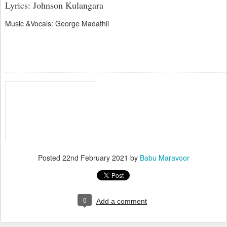
Lyrics: Johnson Kulangara
Music &Vocals: George Madathil
Hindi Christian Qawwali Song/Hey Prabhu Yeshu/Johnson Kulangara/
Posted
22nd February 2021
by
Babu Maravoor
0
Add a comment