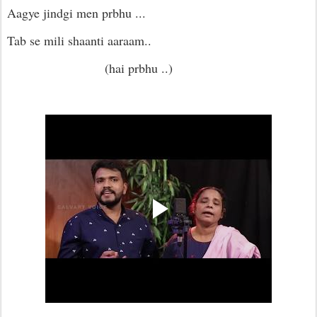
Aagye jindgi men prbhu ...
Tab se mili shaanti aaraam..
(hai prbhu ..)