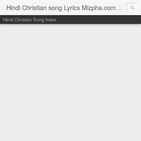
Hindi Christian song Lyrics Mizpha.com
Hindi Chri
Hindi Christian Song Index