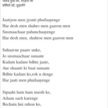
जकडे हुओं को, पिड़ितो को
शोषितो को, छुड़ायेंगे
Jaatiyon men jyonti phailaayenge
Har desh men shahro men gaavon men
Susmaachaar pahunchaayenge
Har desh men, shahroe men gaavon men
Suhaavne paanv unke,
Jo susmaachaar sunaate
Kadam kadam bdhte jaate,
Aur shaanti ki baat sunaate
Bdhte kadam ko,rok n denge
Har jaati men phailaayenge
Sipaahi hain ham masih ke,
Ailaan sach karenge
Bechain hui ruhon ko,