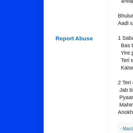
अनोखे ह
Bhulun
Aadi s
1 Sab
Report Abuse
Bas te
Yire p
Teri 
Kaise
2 Teri
Jab b
Pyaara
Mahima
Anokh
-
Marc