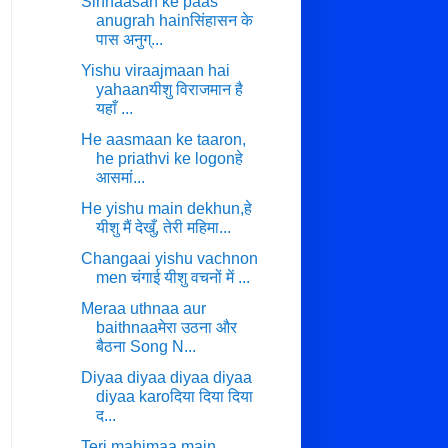
Sinhaasan ke paas
anugrah hainसिंहासन के
पास अनुग्...
Yishu viraajmaan hai
yahaanयीशु विराजमान है
यहाँ ...
He aasmaan ke taaron,
he priathvi ke logonहे
आसमां...
He yishu main dekhun,हे
यीशु मैं देखुँ, तेरी महिमा...
Changaai yishu vachnon
men चंगाई यीशु वचनों में ...
Meraa uthnaa aur
baithnaaमेरा उठना और
बैठना Song N...
Diyaa diyaa diyaa diyaa
diyaa karoदिया दिया दिया
द...
Teri mahimaa main