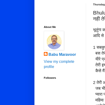
Thursday,
Bhulu
नही त
About Me
भूलुंगा 
आदि से
1 सबकुछ 
बस तेरी
Babu Maravoor
यीरे प्र
View my complete
तेरी इच
profile
कैसे मैं
Followers
2 तेरी 
जब भी मै
प्यारा 
महिमा क