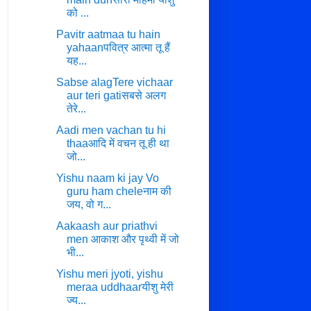
को ...
Pavitr aatmaa tu hain
yahaanपवित्र आत्मा तू हैं
यह...
Sabse alagTere vichaar
aur teri gatiसबसे अलग
तेरे...
Aadi men vachan tu hi
thaaआदि में वचन तू ही था
जो...
Yishu naam ki jay Vo
guru ham cheleनाम की
जय, वो ग...
Aakaash aur priathvi
men आकाश और पृथ्वी में जो
भी...
Yishu meri jyoti, yishu
meraa uddhaarयीशु मेरी
ज्य...