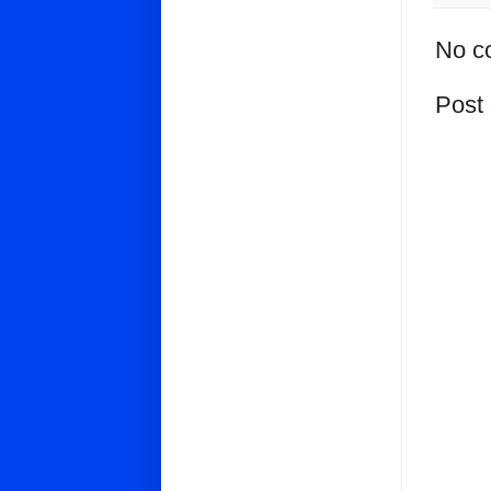
No c
Post