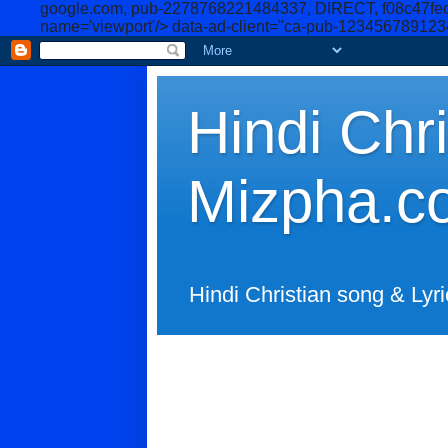
google.com, pub-2278768221484337, DIRECT, f08c47fe
name='viewport'/>
data-ad-client="ca-pub-12345678912
Hindi Chri
Mizpha.c
Hindi Christian song & Lyri