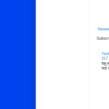
Newer
Subscr
Yesh
317
येशु 
सदा क