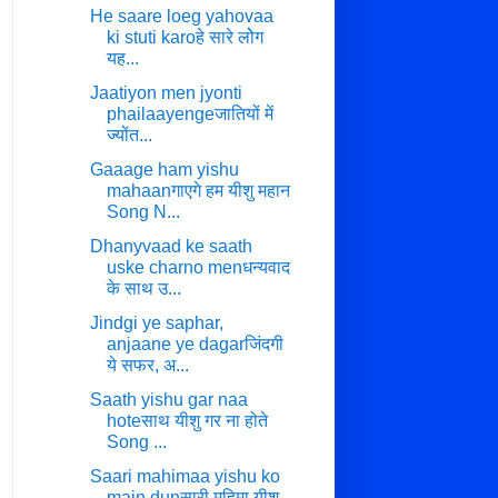
He saare loeg yahovaa
ki stuti karoहे सारे लोेग
यह...
Jaatiyon men jyonti
phailaayengeजातियों में
ज्योंत...
Gaaage ham yishu
mahaanगाएगे हम यीशु महान
Song N...
Dhanyvaad ke saath
uske charno menधन्यवाद
के साथ उ...
Jindgi ye saphar,
anjaane ye dagarजिंदगी
ये सफर, अ...
Saath yishu gar naa
hoteसाथ यीशु गर ना होते
Song ...
Saari mahimaa yishu ko
main dunसारी महिमा यीशु