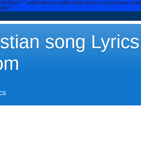
c0942fa0
? "width=device-width,initial-scale=1.0,minimum-scal
34567"
stian song Lyrics
om
cs