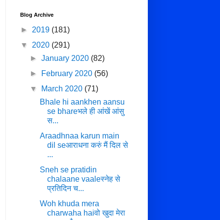
Blog Archive
►
2019
(181)
▼
2020
(291)
►
January 2020
(82)
►
February 2020
(56)
▼
March 2020
(71)
Bhale hi aankhen aansu
se bhareभले ही आंखें आंसु
स...
Araadhnaa karun main
dil seआराधना करुं मैं दिल से
...
Sneh se pratidin
chalaane vaaleस्नेह से
प्रतिदिन च...
Woh khuda mera
charwaha haiवो खुदा मेरा