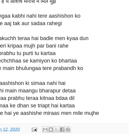
ै ये आशीषे मीरास में मिले मुझे
gaa kabhi nahi tere aashishon ko
e aaj tak aur sadaa rahegi
akuchh teraa hai badle men kyaa dun
ri kripaa mujh par bani rahe
rabhu tu purti tu kartaa
echchhaa se kamiyon ko bhartaa
 main bhulungaa tere prabandh ko
 aashishon ki simaa nahi hai
hi main maangu bharapur detaa
a prabhu teraa kitnaa bdaa dil
a ke dhan se triapt hai kartaa
e hai ye aashishe miraas men mile mujhe
h 12, 2020