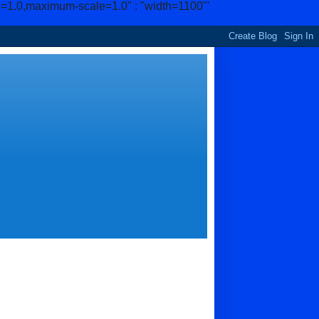
e=1.0,maximum-scale=1.0" : "width=1100"'