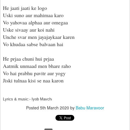
He jaati jaati ke logo
Uski suno aur mahimaa karo
Vo yahovaa alphaa aur omegaa
Uske sivaay aur koi nahi
Unche svar men jayajaykaar karen
Vo khudaa sabse balvaan hai
He prjaa chuni hui prjaa
Aatmik unmaad men bhare raho
Vo hai prabhu pavitr aur yogy
Jiski tulnaa kisi se naa karon
Lyrics & music:- Iyob Mavch
i
Posted
5th March 2020
by
Babu Maravoor