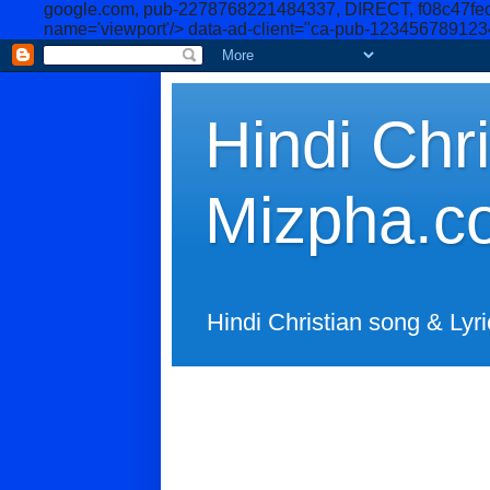
google.com, pub-2278768221484337, DIRECT, f08c47fe
name='viewport'/>
data-ad-client="ca-pub-12345678912
Hindi Chri
Mizpha.c
Hindi Christian song & Lyri