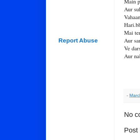
Main p
Aur su
Vahaan
Hari.b
Mai te
Aur sa
Report Abuse
Ve dar
Aur na
-
Marc
No c
Post