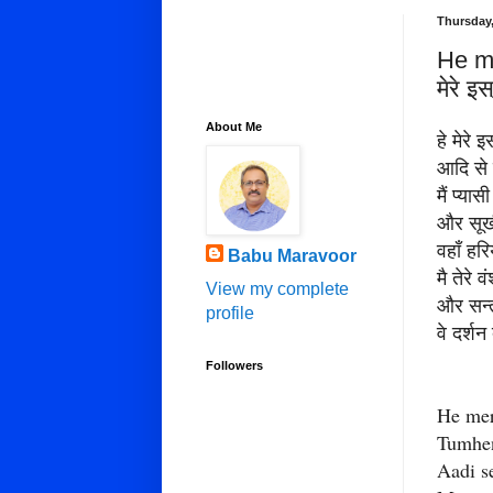
Thursday,
He m
मेरे इ
About Me
हे मेरे इ
आदि से ल
मैं प्या
और सूखी
वहाँ हरि
Babu Maravoor
मै तेरे 
View my complete
और सन्
profile
वे दर्शन
Followers
He mer
Tumhe
Aadi s