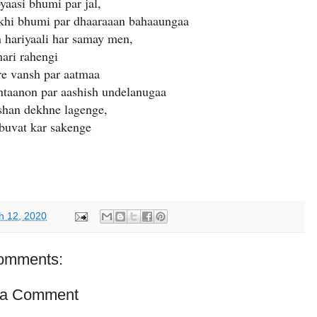
yaasi bhumi par jal,
khi bhumi par dhaaraaan bahaaungaa
 hariyaali har samay men,
hari rahengi
re vansh par aatmaa
ntaanon par aashish undelanugaa
shan dekhne lagenge,
buvat kar sakenge
h 12, 2020
omments:
 a Comment