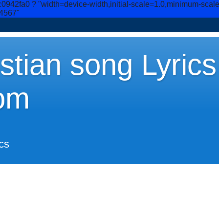
c0942fa0
? "width=device-width,initial-scale=1.0,minimum-scal
34567"
stian song Lyrics
om
cs