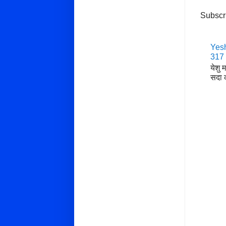
Subscr
Yesh
317
येशु 
सदा क