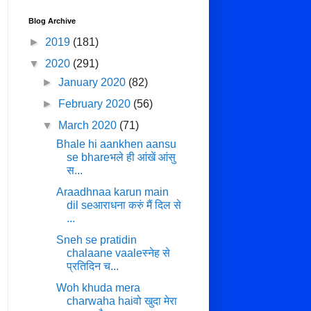
Blog Archive
►
2019
(181)
▼
2020
(291)
►
January 2020
(82)
►
February 2020
(56)
▼
March 2020
(71)
Bhale hi aankhen aansu
se bhareभले ही आंखें आंसु
स...
Araadhnaa karun main
dil seआराधना करुं मैं दिल से
...
Sneh se pratidin
chalaane vaaleस्नेह से
प्रतिदिन च...
Woh khuda mera
charwaha haiवो खुदा मेरा