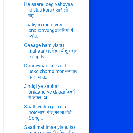
He saare loeg yahovaa
ki stuti karoहे सारे लोेग
यह...
Jaatiyon men jyonti
phailaayengeजातियों में
ज्योंत...
Gaaage ham yishu
mahaanगाएगे हम यीशु महान
Song N...
Dhanyvaad ke saath
uske charno menधन्यवाद
के साथ उ...
Jindgi ye saphar,
anjaane ye dagarजिंदगी
ये सफर, अ...
Saath yishu gar naa
hoteसाथ यीशु गर ना होते
Song ...
Saari mahimaa yishu ko
main dunसारी महिमा यीशु