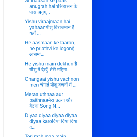
Sinhaasan ke paas
anugrah hainसिंहासन के
पास अनुग्...
Yishu viraajmaan hai
yahaanयीशु विराजमान है
यहाँ ...
He aasmaan ke taaron,
he priathvi ke logonहे
आसमां...
He yishu main dekhun,हे
यीशु मैं देखुँ, तेरी महिमा...
Changaai yishu vachnon
men चंगाई यीशु वचनों में ...
Meraa uthnaa aur
baithnaaमेरा उठना और
बैठना Song N...
Diyaa diyaa diyaa diyaa
diyaa karoदिया दिया दिया
द...
Teri mahimaa main