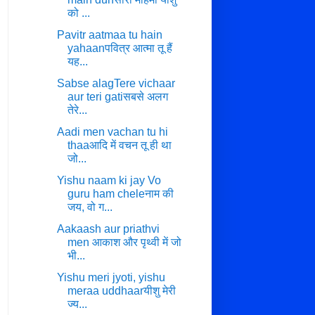
को ...
Pavitr aatmaa tu hain
yahaanपवित्र आत्मा तू हैं
यह...
Sabse alagTere vichaar
aur teri gatiसबसे अलग
तेरे...
Aadi men vachan tu hi
thaaआदि में वचन तू ही था
जो...
Yishu naam ki jay Vo
guru ham cheleनाम की
जय, वो ग...
Aakaash aur priathvi
men आकाश और पृथ्वी में जो
भी...
Yishu meri jyoti, yishu
meraa uddhaarयीशु मेरी
ज्य...