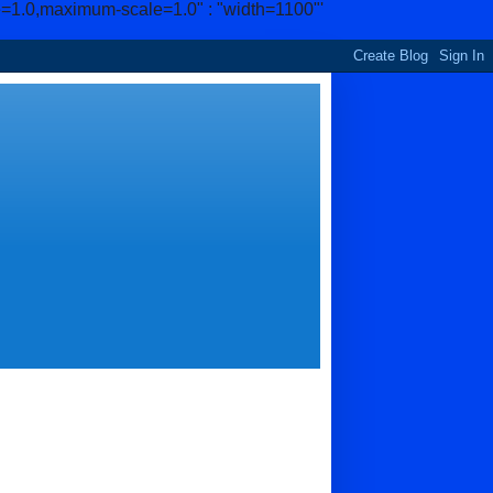
e=1.0,maximum-scale=1.0" : "width=1100"'