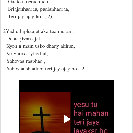
Gaataa meraa man,
Sriajanhaaraa, paalanhaaraa,
Teri jay ajay ho -( 2)
2Yishu hiphaajat akartaa meraa ,
Detaa jivan ajal,
Kyon n main usko dhany akhun,
Vo yhovaa yire hai,
Yahovaa raaphaa ,
Yahovaa shaalom teri jay ajay ho - 2