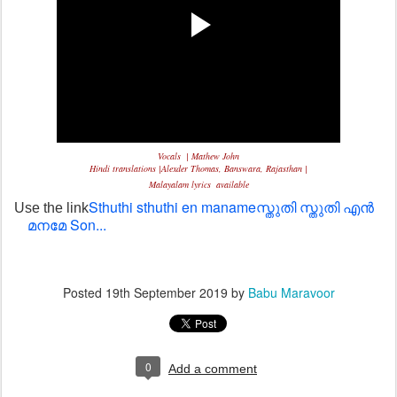
Vocals | Mathew John
Hindi translations |Alexder Thomas, Banswara, Rajasthan |
Malayalam lyrics available
Sthuthi sthuthi en manameസ്തുതി സ്തുതി എൻ
Use the link
മനമേ Son...
Posted
19th September 2019
by
Babu Maravoor
0
Add a comment