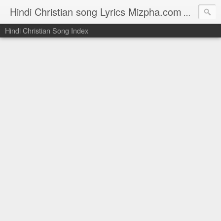
Hindi Christian song Lyrics Mizpha.com
Hindi Chri
Hindi Christian Song Index