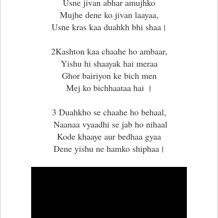
Usne jivan abhar amujhko
Mujhe dene ko jivan laayaa,
Usne kras kaa duahkh bhi shaa।
2Kashton kaa chaahe ho ambaar,
Yishu hi shaayak hai meraa
Ghor bairiyon ke bich men
Mej ko bichhaataa hai ।
3 Duahkho se chaahe ho behaal,
Naanaa vyaadhi se jab ho nihaal
Kode khaaye aur bedhaa gyaa
Dene yishu ne hamko shiphaa।