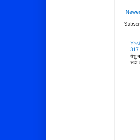
Newer
Subscr
Yesh
317
येशु 
सदा क