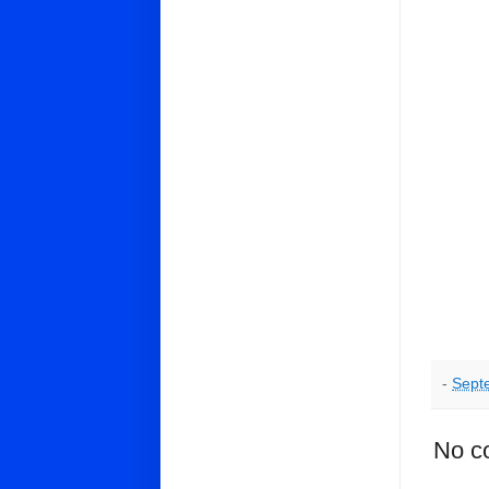
-
Sept
No c