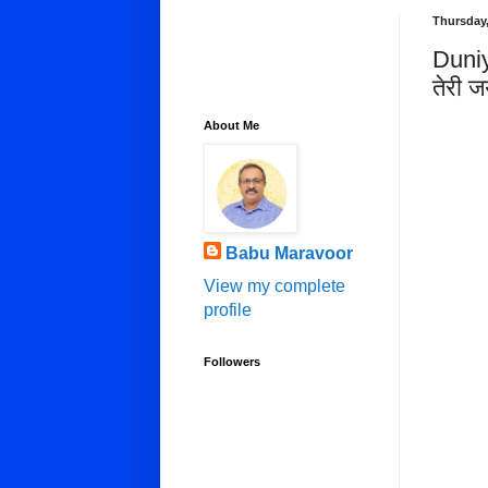
Thursday
Duniy
तेरी 
About Me
Babu Maravoor
View my complete
profile
Followers