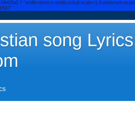
c0942fa0
? "width=device-width,initial-scale=1.0,minimum-scal
34567"
stian song Lyrics
om
cs