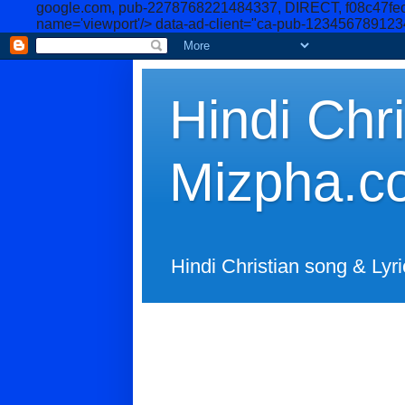
google.com, pub-2278768221484337, DIRECT, f08c47fe
name='viewport'/>
data-ad-client="ca-pub-12345678912
Hindi Chri
Mizpha.c
Hindi Christian song & Lyri