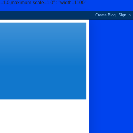
e=1.0,maximum-scale=1.0" : "width=1100"'