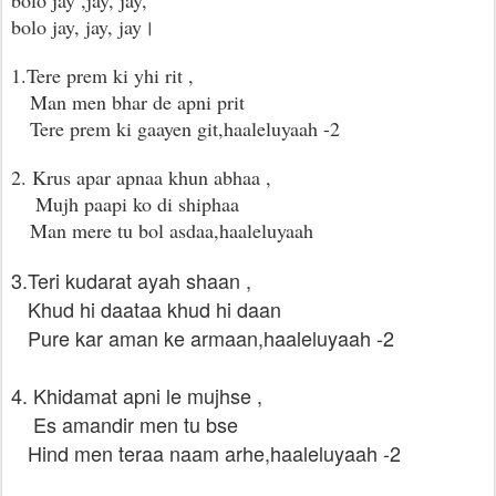
bolo jay ,jay, jay,
bolo jay, jay, jay।
1.Tere prem ki yhi rit ,
Man men bhar de apni prit
Tere prem ki gaayen git,haaleluyaah -2
2. Krus apar apnaa khun abhaa ,
Mujh paapi ko di shiphaa
Man mere tu bol asdaa,haaleluyaah
3.Teri kudarat ayah shaan ,
Khud hi daataa khud hi daan
Pure kar aman ke armaan,haaleluyaah -2
4. Khidamat apni le mujhse ,
Es amandir men tu bse
Hind men teraa naam arhe,haaleluyaah -2