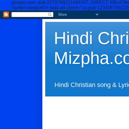
google.com, pub-2278768221484337, DIRECT, f08c47fe
name='viewport'/>
data-ad-client="ca-pub-12345678912
Hindi Chri
Mizpha.c
Hindi Christian song & Lyri