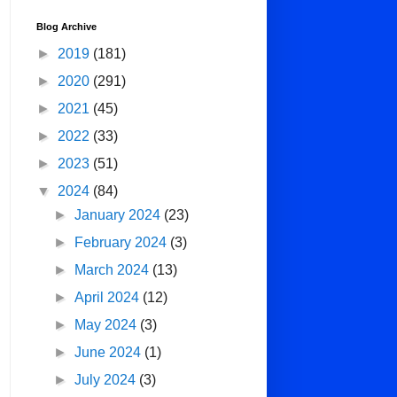
Blog Archive
►
2019
(181)
►
2020
(291)
►
2021
(45)
►
2022
(33)
►
2023
(51)
▼
2024
(84)
►
January 2024
(23)
►
February 2024
(3)
►
March 2024
(13)
►
April 2024
(12)
►
May 2024
(3)
►
June 2024
(1)
►
July 2024
(3)