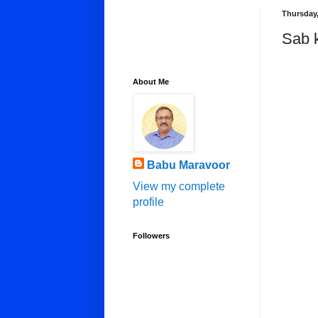
Thursday
Sab k
About Me
Babu Maravoor
View my complete
profile
Followers