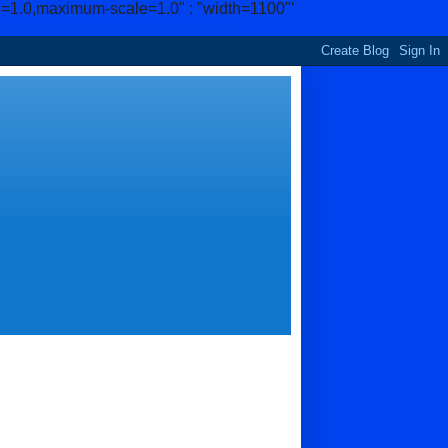
e=1.0,maximum-scale=1.0" : "width=1100"'