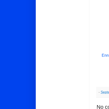
Enn
-
Sept
No c