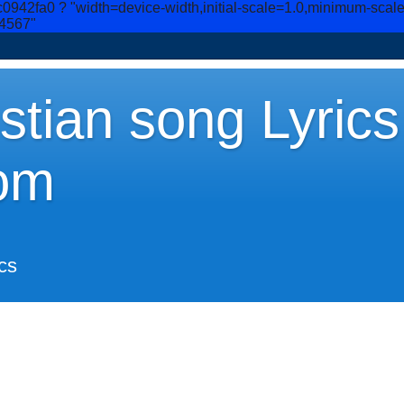
c0942fa0
? "width=device-width,initial-scale=1.0,minimum-scal
34567"
stian song Lyrics
om
cs