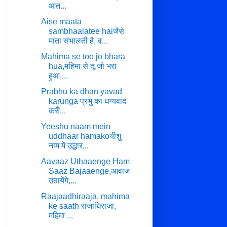
आत...
Aise maata
sambhaalatee haiजैसे
माता संभालती है, व...
Mahima se too jo bhara
hua,महिमा से तू जो भरा
हुआ,...
Prabhu ka dhan yavad
karunga प्रभु का धन्यवाद
करुँ...
Yeeshu naam mein
uddhaar hamakoयीशु
नाम में उद्धार...
Aavaaz Uthaaenge Ham
Saaz Bajaaenge,आवाज
उठायेंगे,...
Raajaadhiraaja, mahima
ke saath राजाधिराजा,
महिमा ...