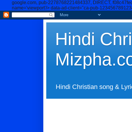
google.com, pub-2278768221484337, DIRECT, f08c47fe
name='viewport'/>
data-ad-client="ca-pub-12345678912
Hindi Chri
Mizpha.c
Hindi Christian song & Lyri