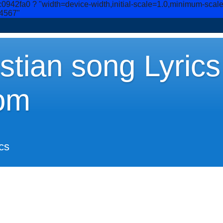
c0942fa0
? "width=device-width,initial-scale=1.0,minimum-scal
34567"
stian song Lyrics
om
cs