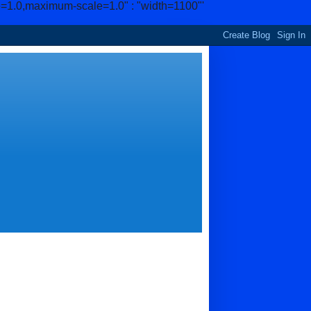
e=1.0,maximum-scale=1.0" : "width=1100"'