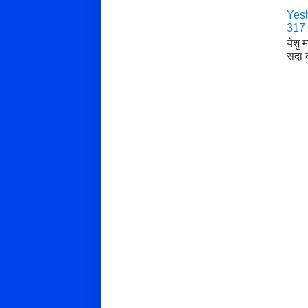
Yesh
317
येशु 
सदा क