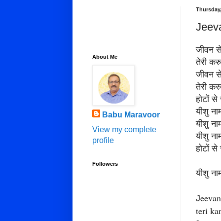
Thursday,
Jeeva
जीवन से
About Me
तेरी कर
जीवन से
तेरी कर
होटों से
यीशु नाम
Babu Maravoor
यीशु नाम
View my complete
यीशु नाम
profile
होटों से
Followers
यीशु नाम
eevan
J
teri ka