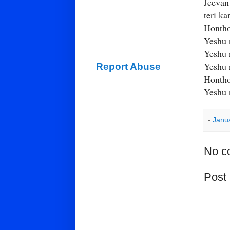
Jeevan
teri ka
Hontho
Yeshu 
Yeshu 
Yeshu 
Report Abuse
Hontho
Yeshu 
-
Janu
No c
Post