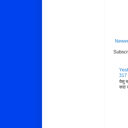
Newer
Subscr
Yesh
317
येशु 
सदा क