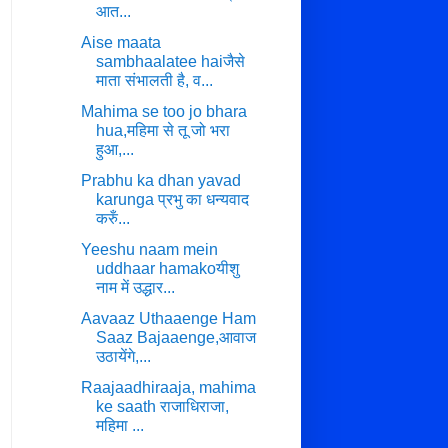
आत...
Aise maata
sambhaalatee haiजैसे
माता संभालती है, व...
Mahima se too jo bhara
hua,महिमा से तू जो भरा
हुआ,...
Prabhu ka dhan yavad
karunga प्रभु का धन्यवाद
करुँ...
Yeeshu naam mein
uddhaar hamakoयीशु
नाम में उद्धार...
Aavaaz Uthaaenge Ham
Saaz Bajaaenge,आवाज
उठायेंगे,...
Raajaadhiraaja, mahima
ke saath राजाधिराजा,
महिमा ...