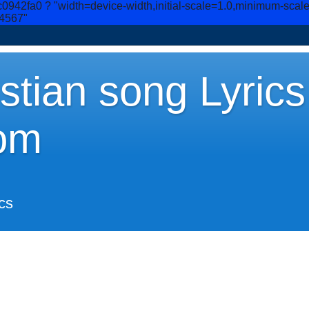
c0942fa0
? "width=device-width,initial-scale=1.0,minimum-scal
34567"
stian song Lyrics
om
cs