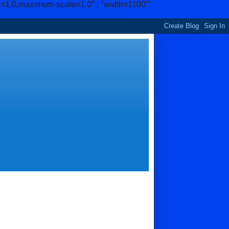
e=1.0,maximum-scale=1.0" : "width=1100"'