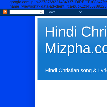
google.com, pub-2278768221484337, DIRECT, f08c47fe
name='viewport'/>
data-ad-client="ca-pub-12345678912
Hindi Chri
Mizpha.c
Hindi Christian song & Lyri