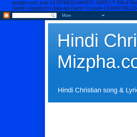
google.com, pub-2278768221484337, DIRECT, f08c47fe
name='viewport'/>
data-ad-client="ca-pub-12345678912
Hindi Chri
Mizpha.c
Hindi Christian song & Lyri