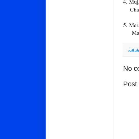
4. Muj
Changa
5. Mer
Maata 
-
Janu
No c
Post