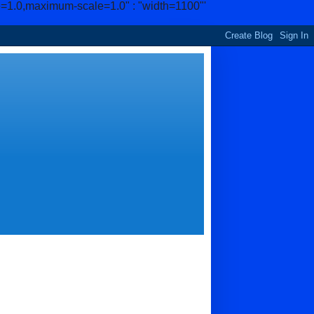
e=1.0,maximum-scale=1.0" : "width=1100"'