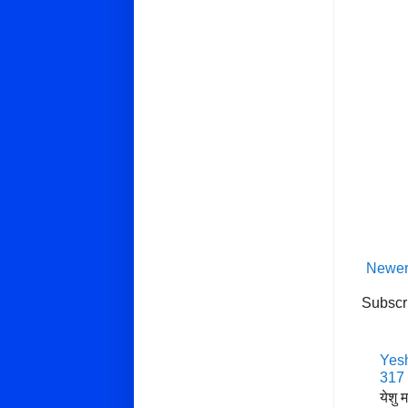
Newer
Subscr
Yesh
317
येशु 