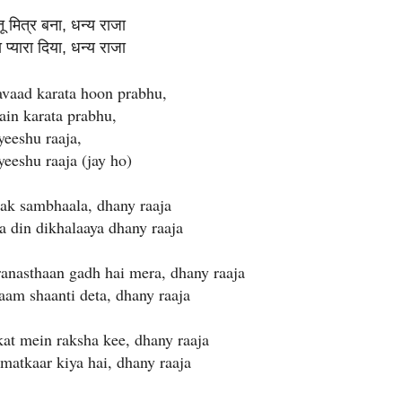
तू मित्र बना, धन्य राजा
प्यारा दिया, धन्य राजा
vaad karata hoon prabhu,
ain karata prabhu,
yeeshu raaja,
yeeshu raaja (jay ho)
tak sambhaala, dhany raaja
in dikhalaaya dhany raaja
ranasthaan gadh hai mera, dhany raaja
 shaanti deta, dhany raaja
kat mein raksha kee, dhany raaja
kaar kiya hai, dhany raaja