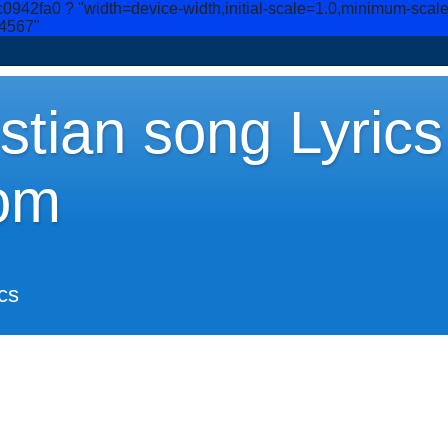
c0942fa0
? "width=device-width,initial-scale=1.0,minimum-scal
34567"
stian song Lyrics
om
cs