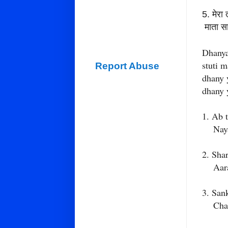
5. मेरा 
माता सा 
Dhanya
stuti m
Report Abuse
dhany 
dhany 
1. Ab 
Naya d
2. Sha
Aaraam
3. San
Chamat