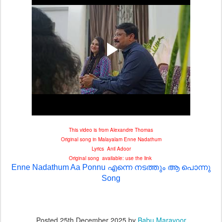
This video is from Alexandre Thomas
Original song in Malayalam Enne Nadathum
Lyrics Anil Adoor
Original song available: use the link
Enne Nadathum Aa Ponnu എന്നെ നടത്തും ആ പൊന്നു
Song
Posted
25th December 2025
by
Babu Maravoor