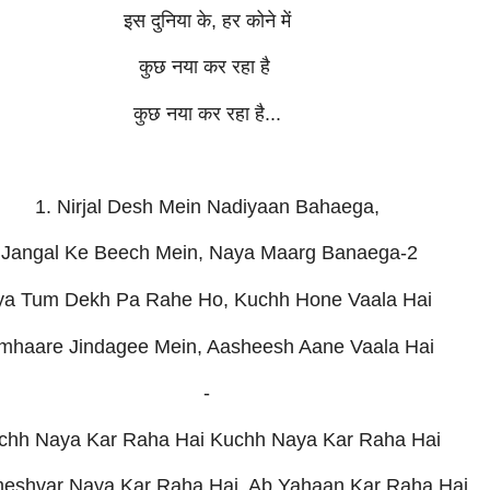
इस दुनिया के, हर कोने में
कुछ नया कर रहा है
कुछ नया कर रहा है...
1. Nirjal Desh Mein Nadiyaan Bahaega,
Jangal Ke Beech Mein, Naya Maarg Banaega-2
ya Tum Dekh Pa Rahe Ho, Kuchh Hone Vaala Hai
mhaare Jindagee Mein, Aasheesh Aane Vaala Hai
-
chh Naya Kar Raha Hai Kuchh Naya Kar Raha Hai
eshvar Naya Kar Raha Hai, Ab Yahaan Kar Raha Hai