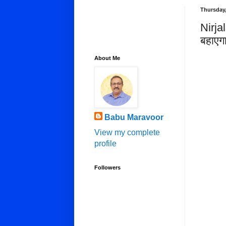
Thursday,
Nirja
बहाए
About Me
Babu Maravoor
View my complete
profile
Followers