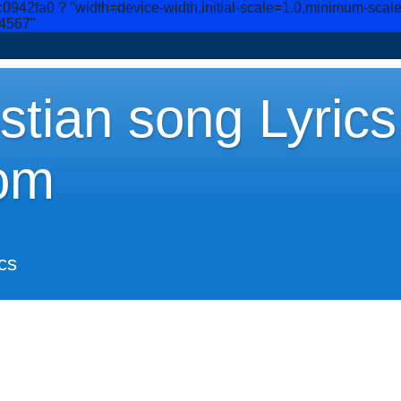
c0942fa0
? "width=device-width,initial-scale=1.0,minimum-scal
34567"
stian song Lyrics
om
cs