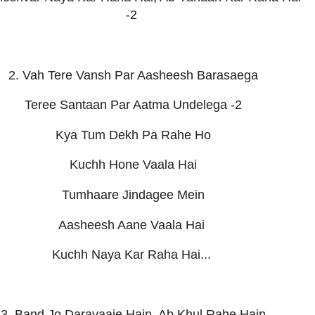
-2
2. Vah Tere Vansh Par Aasheesh Barasaega
Teree Santaan Par Aatma Undelega -2
Kya Tum Dekh Pa Rahe Ho
Kuchh Hone Vaala Hai
Tumhaare Jindagee Mein
Aasheesh Aane Vaala Hai
Kuchh Naya Kar Raha Hai...
3. Band Jo Daravaaje Hain, Ab Khul Rahe Hain