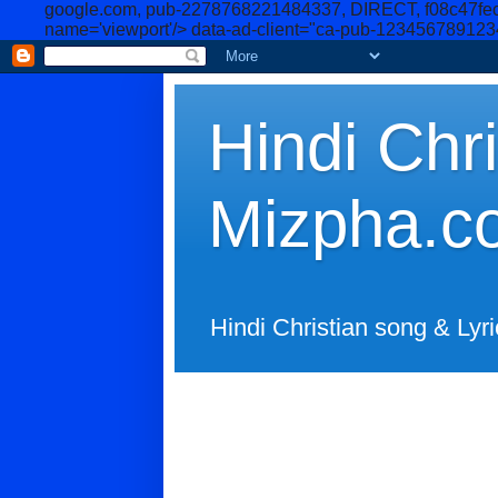
google.com, pub-2278768221484337, DIRECT, f08c47fe
name='viewport'/>
data-ad-client="ca-pub-12345678912
Hindi Chri
Mizpha.c
Hindi Christian song & Lyri