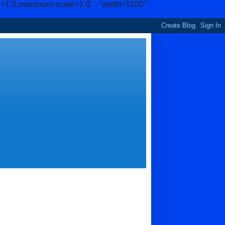
e=1.0,maximum-scale=1.0" : "width=1100"'