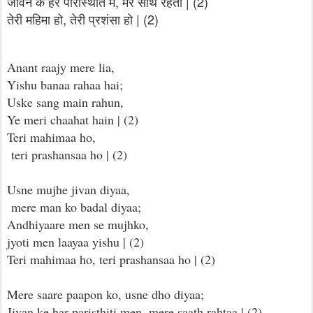
जीवन के हर परिस्थिति में, मेरे साथ रहता | (2)
तेरी महिमा हो, तेरी प्रशंसा हो | (2)
Anant raajy mere lia,
Yishu banaa rahaa hai;
Uske sang main rahun,
Ye meri chaahat hain | (2)
Teri mahimaa ho,
teri prashansaa ho | (2)
Usne mujhe jivan diyaa,
mere man ko badal diyaa;
Andhiyaare men se mujhko,
jyoti men laayaa yishu | (2)
Teri mahimaa ho, teri prashansaa ho | (2)
Mere saare paapon ko, usne dho diyaa;
Jivan ke har paristhiti men, mere saath rahtaa | (2)