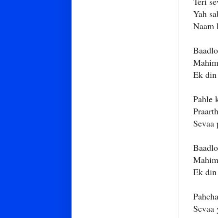
Teri s
Yah sab
Naam k
Baadlo
Mahima
Ek din
Pahle 
Praarth
Sevaa 
Baadlo
Mahima
Ek din
Pahcha
Sevaa y