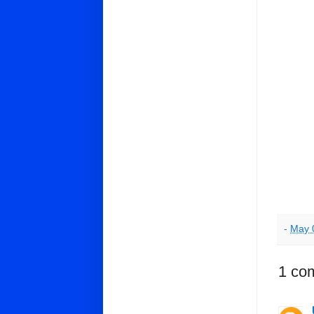
-
May 
1 co