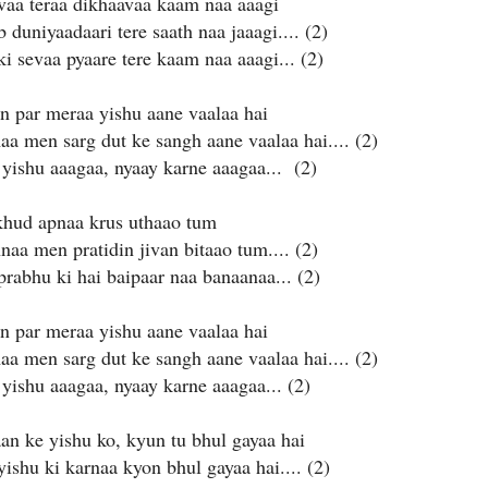
evaa teraa dikhaavaa kaam naa aaagi
 duniyaadaari tere saath naa jaaagi.... (2)
i sevaa pyaare tere kaam naa aaagi... (2)
n par meraa yishu aane vaalaa hai
a men sarg dut ke sangh aane vaalaa hai.... (2)
 yishu aaagaa, nyaay karne aaagaa... (2)
khud apnaa krus uthaao tum
naa men pratidin jivan bitaao tum.... (2)
prabhu ki hai baipaar naa banaanaa... (2)
n par meraa yishu aane vaalaa hai
a men sarg dut ke sangh aane vaalaa hai.... (2)
 yishu aaagaa, nyaay karne aaagaa... (2)
an ke yishu ko, kyun tu bhul gayaa hai
ishu ki karnaa kyon bhul gayaa hai.... (2)