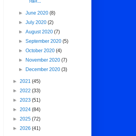
खिल...
►
June 2020
(8)
►
July 2020
(2)
►
August 2020
(7)
►
September 2020
(5)
►
October 2020
(4)
►
November 2020
(7)
►
December 2020
(3)
►
2021
(45)
►
2022
(33)
►
2023
(51)
►
2024
(84)
►
2025
(72)
►
2026
(41)