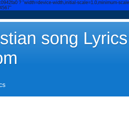
c0942fa0
? "width=device-width,initial-scale=1.0,minimum-scal
34567"
stian song Lyrics
om
cs