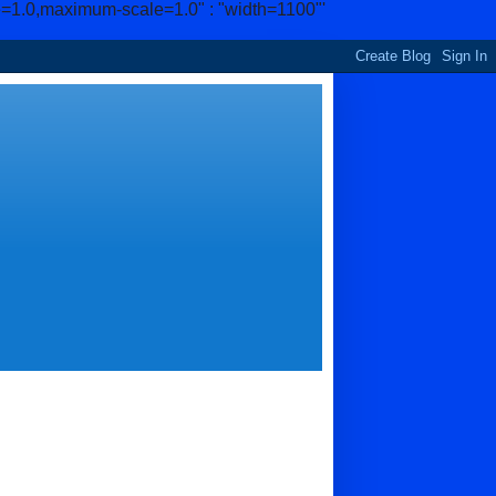
e=1.0,maximum-scale=1.0" : "width=1100"'