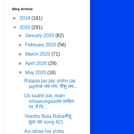
Blog Archive
►
2019
(181)
▼
2020
(291)
►
January 2020
(82)
►
February 2020
(56)
►
March 2020
(71)
►
April 2020
(28)
▼
May 2020
(18)
Raajaa jay jay, yishu jay
jayराजा जय जय, यीशु जय...
Us saahil par, main
nihaarungaaउस साहिल
पर, मैं नि...
Yeeshu Bula Rahaयीशु
बुला रहा song 421
Aa rahaa hai yishu