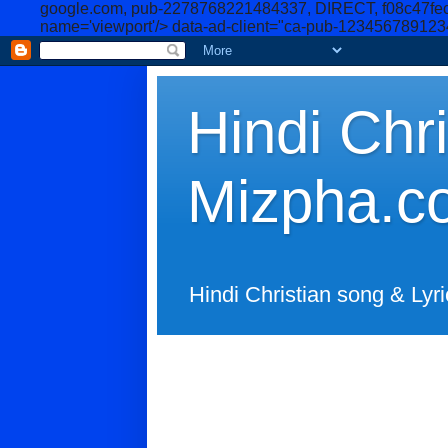
google.com, pub-2278768221484337, DIRECT, f08c47fe
name='viewport'/>
data-ad-client="ca-pub-12345678912
Hindi Chri
Mizpha.c
Hindi Christian song & Lyri