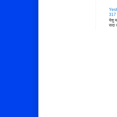
Yesh
317
येशु 
सदा क