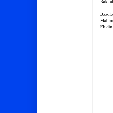
Bakt ab
Baadlo
Mahima
Ek din