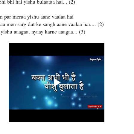
hi bhi hai yishu bulaataa hai... (2)
n par meraa yishu aane vaalaa hai
a men sarg dut ke sangh aane vaalaa hai.... (2)
 yishu aaagaa, nyaay karne aaagaa... (3)