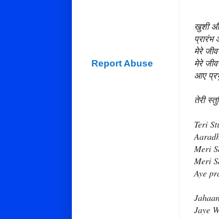
खुशी और
प्रारंभ 
मेरे जी
मेरे जी
Report Abuse
आए प्रभु
तेरी स्तु
Teri S
Aaradh
Meri S
Meri S
Aye pr
Jahaa
Jaye W