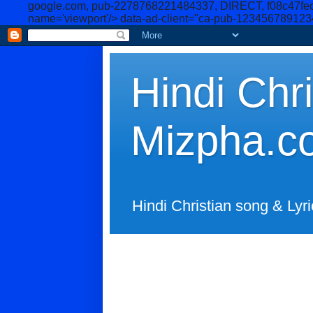
google.com, pub-2278768221484337, DIRECT, f08c47fe
name='viewport'/>
data-ad-client="ca-pub-12345678912
Hindi Chri
Mizpha.c
Hindi Christian song & Lyri