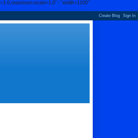
e=1.0,maximum-scale=1.0" : "width=1100"'