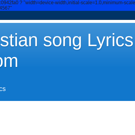
c0942fa0
? "width=device-width,initial-scale=1.0,minimum-scal
34567"
stian song Lyrics
om
cs