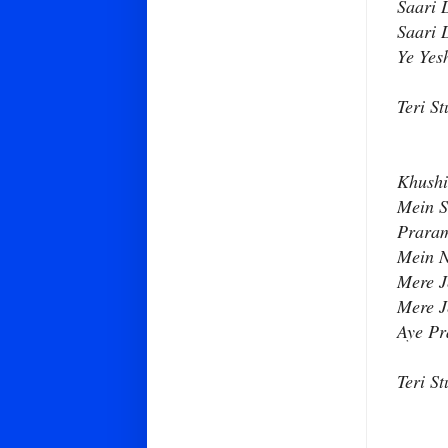
Saari 
Saari 
Ye Yes
Teri S
Khush
Mein S
Prara
Mein 
Mere J
Mere J
Aye Pr
Teri S