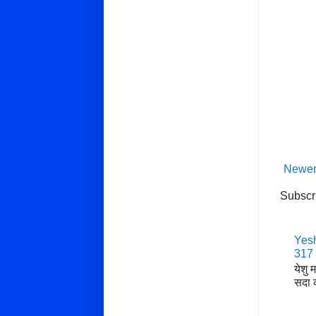
Newer
Subscr
Yesh
317
येशु 
सदा क