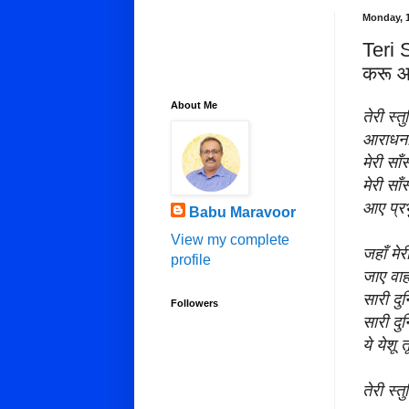
Monday, 
Teri 
करू आ
About Me
तेरी स्तु
आराधना
मेरी साँस
मेरी साँ
आए प्रभु
Babu Maravoor
View my complete
जहाँ मे
profile
जाए वाहा
सारी दु
Followers
सारी दु
ये येशू त
तेरी स्तु