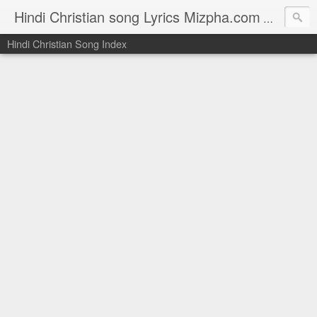
Hindi Christian song Lyrics Mizpha.com
Hindi Chri
Hindi Christian Song Index