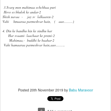
3.Svarg men mahimaa echchhaa puri
Hove es bhulok ke andar-2
Shish navaa - jay sv lalkaaren-2
Vahi hmaaraa parmeshvar hain, ( aao.........)
4. Din ke bandhu hin ke sindhu har
Har svaami- laachaar ke premi-2
Mahimaa,- buddhi ke baahar-2
..
Vahi hamaaraa parmeshvar hain,aao.......
Posted
20th November 2019
by
Babu Maravoor
0