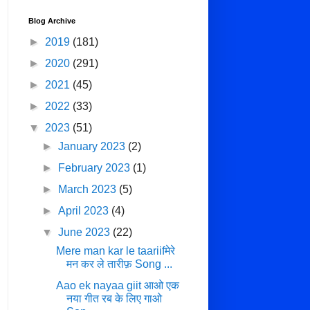
Blog Archive
►
2019
(181)
►
2020
(291)
►
2021
(45)
►
2022
(33)
▼
2023
(51)
►
January 2023
(2)
►
February 2023
(1)
►
March 2023
(5)
►
April 2023
(4)
▼
June 2023
(22)
Mere man kar le taariifमेरे
मन कर ले तारीफ़ Song ...
Aao ek nayaa giit आओ एक
नया गीत रब के लिए गाओ