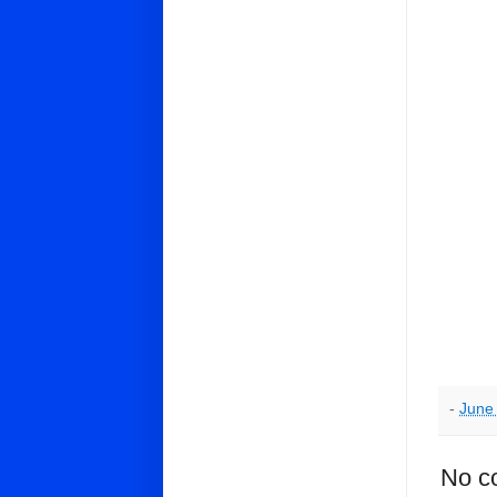
-
June
No c