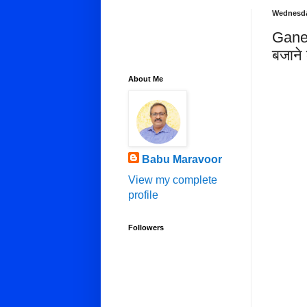
Wednesda
Gane 
बजाने
About Me
Babu Maravoor
View my complete
profile
Followers