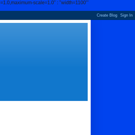
e=1.0,maximum-scale=1.0" : "width=1100"'