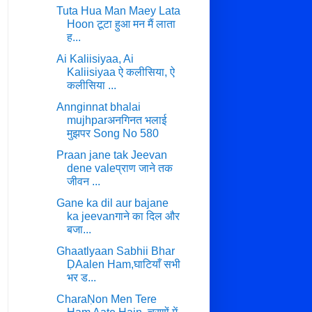
Tuta Hua Man Maey Lata
Hoon टूटा हुआ मन मैं लाता
ह...
Ai Kaliisiyaa, Ai
Kaliisiyaa ऐ कलीसिया, ऐ
कलीसिया ...
Annginnat bhalai
mujhparअनगिनत भलाई
मुझपर Song No 580
Praan jane tak Jeevan
dene valeप्राण जाने तक
जीवन ...
Gane ka dil aur bajane
ka jeevanगाने का दिल और
बजा...
Ghaatlyaan Sabhii Bhar
ḌAalen Ham,घाटियाँ सभी
भर ड...
CharaṆon Men Tere