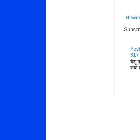
Newer
Subscr
Yesh
317
येशु 
सदा क