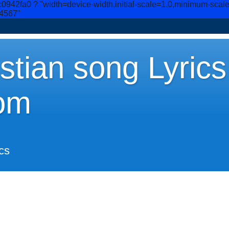
c0942fa0
? "width=device-width,initial-scale=1.0,minimum-scal
34567"
stian song Lyrics
om
cs