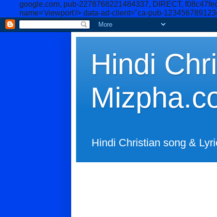
google.com, pub-2278768221484337, DIRECT, f08c47fe
name='viewport'/>
data-ad-client="ca-pub-12345678912
Hindi Chri
Mizpha.c
Hindi Christian song & Lyri