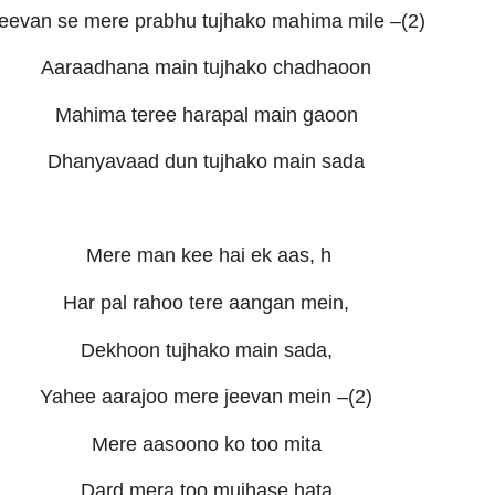
eevan se mere prabhu tujhako mahima mile –(2)
Aaraadhana main tujhako chadhaoon
Mahima teree harapal main gaoon
Dhanyavaad dun tujhako main sada
Mere man kee hai ek aas, h
Har pal rahoo tere aangan mein,
Dekhoon tujhako main sada,
Yahee aarajoo mere jeevan mein –(2)
Mere aasoono ko too mita
Dard mera too mujhase hata