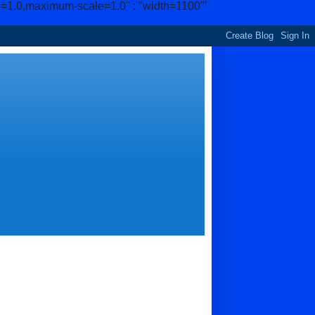
e=1.0,maximum-scale=1.0" : "width=1100"'