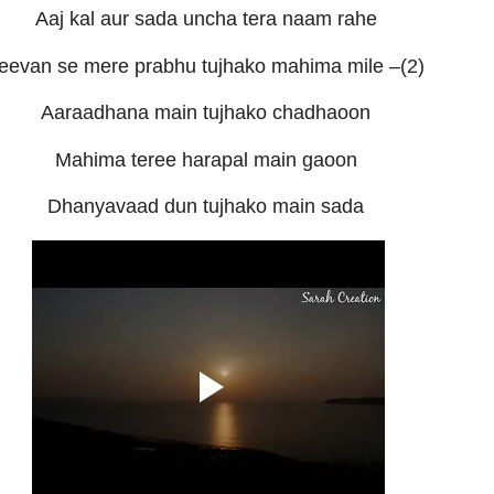
Aaj kal aur sada uncha tera naam rahe
eevan se mere prabhu tujhako mahima mile –(2)
Aaraadhana main tujhako chadhaoon
Mahima teree harapal main gaoon
Dhanyavaad dun tujhako main sada