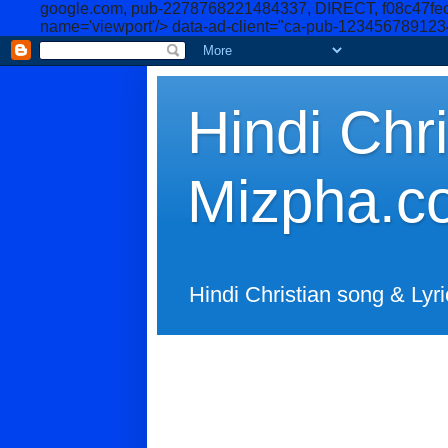
google.com, pub-2278768221484337, DIRECT, f08c47fe
name='viewport'/>
data-ad-client="ca-pub-12345678912
Hindi Chri
Mizpha.c
Hindi Christian song & Lyri