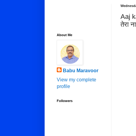
Wednesda
Aaj 
तेरा 
About Me
Babu Maravoor
View my complete
profile
Followers