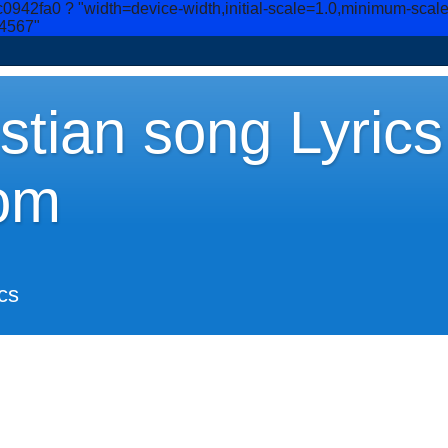
c0942fa0
? "width=device-width,initial-scale=1.0,minimum-scal
34567"
stian song Lyrics
om
cs