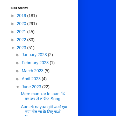
Blog Archive
►
2019
(181)
►
2020
(291)
►
2021
(45)
►
2022
(33)
▼
2023
(51)
►
January 2023
(2)
►
February 2023
(1)
►
March 2023
(5)
►
April 2023
(4)
▼
June 2023
(22)
Mere man kar le taariifमेरे
मन कर ले तारीफ़ Song ...
Aao ek nayaa giit आओ एक
नया गीत रब के लिए गाओ