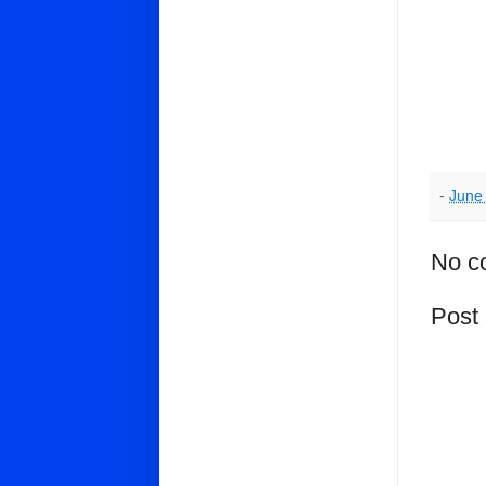
-
June
No c
Post