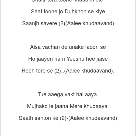
Saaf toone jo
Duhkhon se kiye
Saanjh savere (2)
(
Aalee khudaavand)
Aisa vachan de unake labon se
Ho jaayen ham
Yeeshu hee jaise
Rooh tere se (2)..
(
Aalee khudaavand).
Tue aaega vakt hai aaya
Mujhako le jaana
Mere khudaaya
Saath santon ke (2)-
(
Aalee khudaavand)