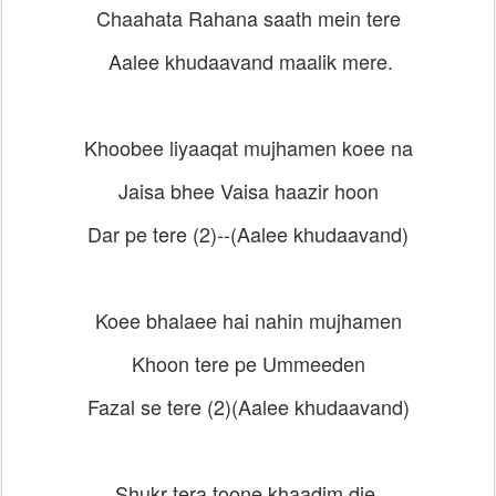
Chaahata
Rahana saath mein tere
Aalee khudaavand maalik mere.
Khoobee liyaaqat mujhamen koee na
Jaisa bhee
Vaisa haazir hoon
Dar pe tere (2)--(
Aalee khudaavand)
Koee bhalaee hai nahin mujhamen
Khoon tere pe
Ummeeden
Fazal se tere (2)
(
Aalee khudaavand)
Shukr tera toone khaadim die