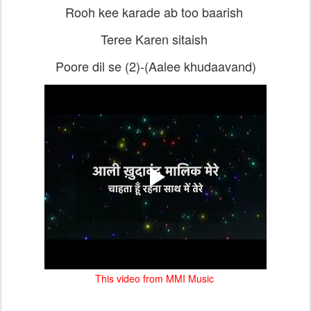
Rooh kee karade ab too baarish
Teree
Karen sitaish
Poore dil se (2)-
(
Aalee khudaavand)
This video from MMI Music