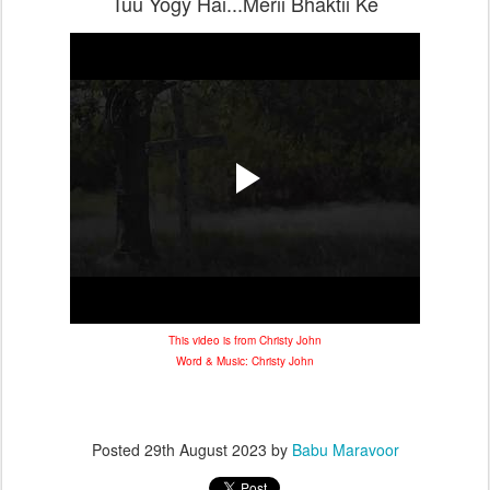
Tuu Yogy Hai...Merii Bhaktii Ke
This video is from Christy John
Word & Music: Christy John
Posted
29th August 2023
by
Babu Maravoor