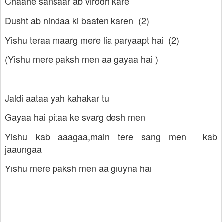
Chaahe sansaar ab virodh kare
Dusht ab nindaa ki baaten karen (2)
Yishu teraa maarg mere lia paryaapt hai (2)
(Yishu mere paksh men aa gayaa hai )
Jaldi aataa yah kahakar tu
Gayaa hai pitaa ke svarg desh men
Yishu kab aaagaa,main tere sang men kab
jaaungaa
Yishu mere paksh men aa giuyna hai