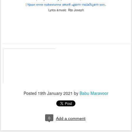
|
Njaan enne nalkeetunne ഞാൻ എന്നെ നല്കീടുന്നേ son..
Lyrics &music Rijo Joseph
HUDKO MAIN DETA HOON | Manpathrampol Hindi | Emmanuel KB | Sheenu Mar
Posted
19th January 2021
by
Babu Maravoor
0
Add a comment