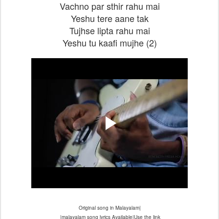
Vachno par sthir rahu mai
Yeshu tere aane tak
Tujhse lipta rahu mai
Yeshu tu kaafi mujhe (2)
Original song in Malayalam|
|malayalam song lyrics Available
|
Use the link