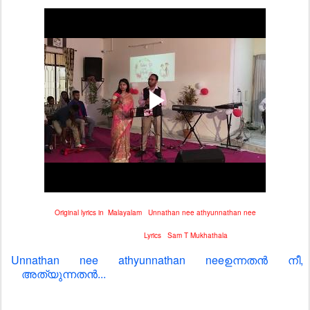
Original lyrics in Malayalam
Unnathan nee athyunnathan nee
Lyrics Sam T Mukhathala
Unnathan nee athyunnathan neeഉന്നതൻ നീ,
അത്യുന്നതൻ...