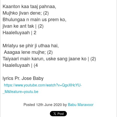
Kaanton kaa taaj pahnaa,
Mujhko jivan dene; (2)
Bhulungaa n main us prem ko,
jivan ke ant tak | (2)
Haalelluyaah | 2
Mriatyu se phir ji uthaa hai,
Aaagaa lene mujhe; (2)
Taiyaari main karun, uske sang jaane ko | (2)
Haalelluyaah | (4
lyrics Pr. Jose Baby
https://www.youtube.com/watch?v=QgxXHcYU-
_M&feature=youtu.be
Posted
12th June 2020
by
Babu Maravoor