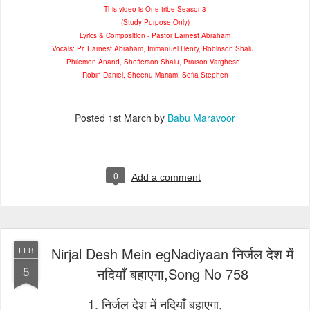
This video is One tribe Season3
(Study Purpose Only)
Lyrics & Composition - Pastor Earnest Abraham
Vocals: Pr. Earnest Abraham, Immanuel Henry, Robinson Shalu,
Philemon Anand, Shefferson Shalu, Praison Varghese,
Robin Daniel, Sheenu Mariam, Sofia Stephen
Posted
1st March
by
Babu Maravoor
0
Add a comment
Nirjal Desh Mein egNadiyaan निर्जल देश में
FEB
5
नदियाँ बहाएगा,Song No 758
1. निर्जल देश में नदियाँ बहाएगा,