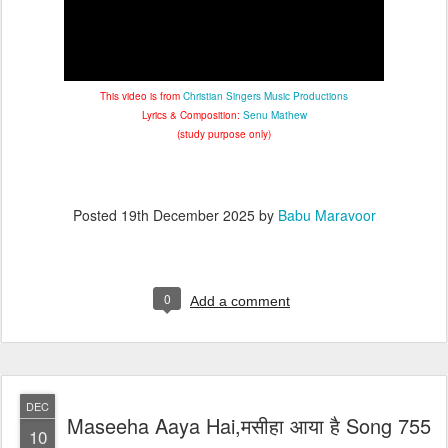
This video is from
Christian Singers Music Productions
Lyrics & Composition:
Senu Mathew
(study purpose only)
Posted
19th December 2025
by
Babu Maravoor
0
Add a comment
DEC
Maseeha Aaya Hai,मसीहा आया है Song 755
10