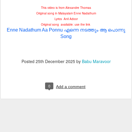
This video is from Alexandre Thomas
Original song in Malayalam Enne Nadathum
Lyrics Anil Adoor
Original song available: use the link
Enne Nadathum Aa Ponnu എന്നെ നടത്തും ആ പൊന്നു
Song
Posted
25th December 2025
by
Babu Maravoor
0
Add a comment