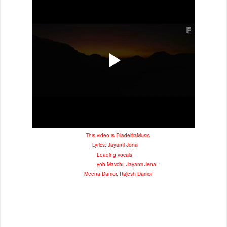
This video is
FiladelfiaMusic
Lyrics: Jayanti Jena
Leading vocals
Iyob Mavchi, Jayanti Jena, :
Meena Damor, Rajesh Damor