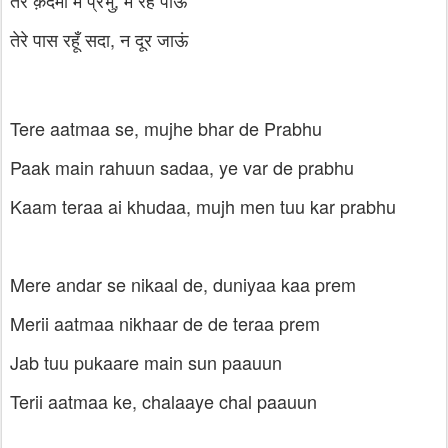
तेरे क़दमों में प्रभु, मैं रह पाऊं
तेरे पास रहूँ सदा, न दूर जाऊं
Tere aatmaa se, mujhe bhar de Prabhu
Paak main rahuun sadaa, ye var de prabhu
Kaam teraa ai khudaa, mujh men tuu kar prabhu
Mere andar se nikaal de, duniyaa kaa prem
Merii aatmaa nikhaar de de teraa prem
Jab tuu pukaare main sun paauun
Terii aatmaa ke, chalaaye chal paauun