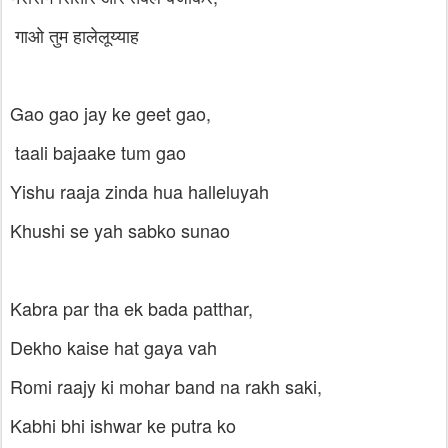
गाओ तुम हालेलूय्याह
Gao gao jay ke geet gao,
taali bajaake tum gao
Yishu raaja zinda hua halleluyah
Khushi se yah sabko sunao
Kabra par tha ek bada patthar,
Dekho kaise hat gaya vah
Romi raajy ki mohar band na rakh saki,
Kabhi bhi ishwar ke putra ko