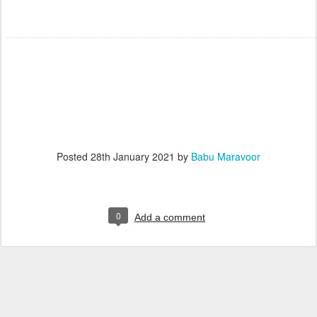
tt
Posted
28th January 2021
by
Babu Maravoor
0
Add a comment