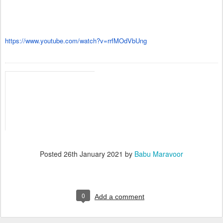
https://www.youtube.com/watch?
v=rrfMOdVbUng
Posted
26th January 2021
by
Babu Maravoor
0
Add a comment