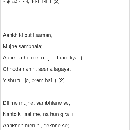
बोझ उठाने का, वक्त नहीं । (2)
Aankh ki putli saman,
Mujhe sambhala;
Apne hatho me, mujhe tham liya ।
Chhoda nahin, seena lagaya;
Yishu tu jo, prem hai । (2)
Dil me mujhe, sambhlane se;
Kanto ki jaal me, na hun gira ।
Aankhon men hi, dekhne se;