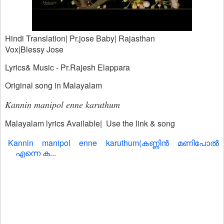
Hindi Translation| Pr.jose Baby| Rajasthan
Vox|Blessy Jose
Lyrics& Music - Pr.Rajesh Elappara
Original song in Malayalam
Kannin manipol enne karuthum
Malayalam lyrics Available| Use the link & song
Kannin manipol enne karuthum(കണ്ണിൻ മണിപോൽ
എന്നെ ക...