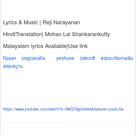
Lyrics & Music | Reji Narayanan
HindiTranslation| Mohan Lal Shankarankutty
Malayalam lyrics Available|Use link
Njaan‍ yogyanalla yeshuve (ഞാന്‍ യോഗ്യനല്ല
യേശുവ..
https://www.youtube.com/watch?
v=N6Q79gUo944&feature=youtu.be