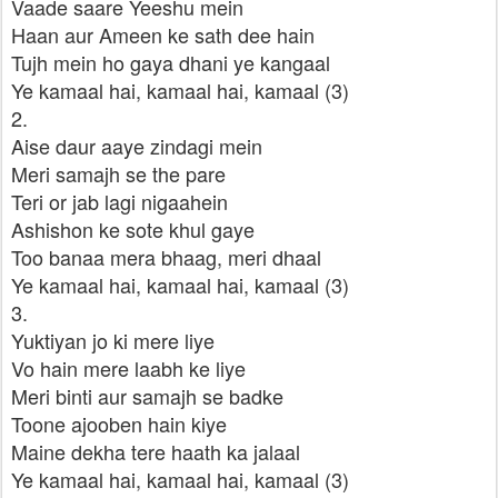
Vaade saare Yeeshu mein
Haan aur Ameen ke sath dee hain
Tujh mein ho gaya dhani ye kangaal
Ye kamaal hai, kamaal hai, kamaal (3)
2.
Aise daur aaye zindagi mein
Meri samajh se the pare
Teri or jab lagi nigaahein
Ashishon ke sote khul gaye
Too banaa mera bhaag, meri dhaal
Ye kamaal hai, kamaal hai, kamaal (3)
3.
Yuktiyan jo ki mere liye
Vo hain mere laabh ke liye
Meri binti aur samajh se badke
Toone ajooben hain kiye
Maine dekha tere haath ka jalaal
Ye kamaal hai, kamaal hai, kamaal (3)