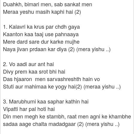
Duahkh, bimari men, sab sankat men
Meraa yeshu masih kaphi hai (2)
1. Kalavri ka krus par chdh gaya
Kaanton kaa taaj use pahnaaya
Mere dard sare dur karke mujhe
Naya jivan prdaan kar diya (2) (mera yishu ..)
2. Vo aadi aur ant hai
Divy prem kaa srot bhi hai
Das hjaaron men sarvashreshth hain vo
Stuti aur mahimaa ke yogy hai(2) (meraa yishu ..)
3. Marubhumi kaa saphar kathin hai
Vipatti har pal hoti hai
Din men megh ke stambh, raat men agni ke khambhe
sadaa aage chalta madadgaar (2) (mera yishu ..)