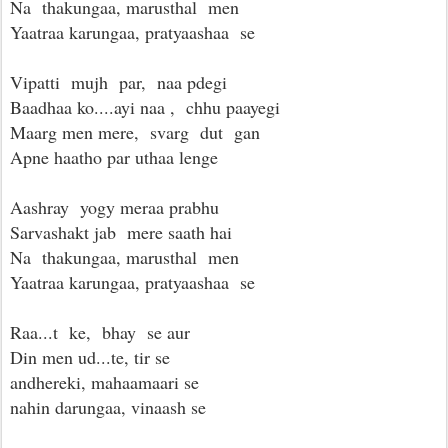
Na thakungaa, marusthal men
Yaatraa karungaa, pratyaashaa se
Vipatti mujh par, naa pdegi
Baadhaa ko....ayi naa , chhu paayegi
Maarg men mere, svarg dut gan
Apne haatho par uthaa lenge
Aashray yogy meraa prabhu
Sarvashakt jab mere saath hai
Na thakungaa, marusthal men
Yaatraa karungaa, pratyaashaa se
Raa...t ke, bhay se aur
Din men ud...te, tir se
andhereki, mahaamaari se
nahin darungaa, vinaash se