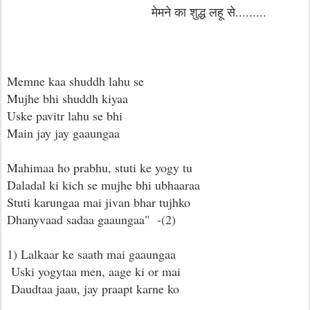
मेमने का शुद्ध लहू से.........
Memne kaa shuddh lahu se
Mujhe bhi shuddh kiyaa
Uske pavitr lahu se bhi
Main jay jay gaaungaa
Mahimaa ho prabhu, stuti ke yogy tu
Daladal ki kich se mujhe bhi ubhaaraa
Stuti karungaa mai jivan bhar tujhko
Dhanyvaad sadaa gaaungaa" -(2)
1) Lalkaar ke saath mai gaaungaa
Uski yogytaa men, aage ki or mai
Daudtaa jaau, jay praapt karne ko