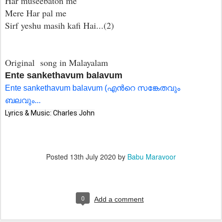
Har museebaton me
Mere Har pal me
Sirf yeshu masih kafi Hai...(2)
Original song in Malayalam
En‍te sankethavum balavum
En‍te sankethavum balavum (എന്‍റെ സങ്കേതവും
ബലവും...
Lyrics & Music: Charles John
Posted
13th July 2020
by
Babu Maravoor
0
Add a comment