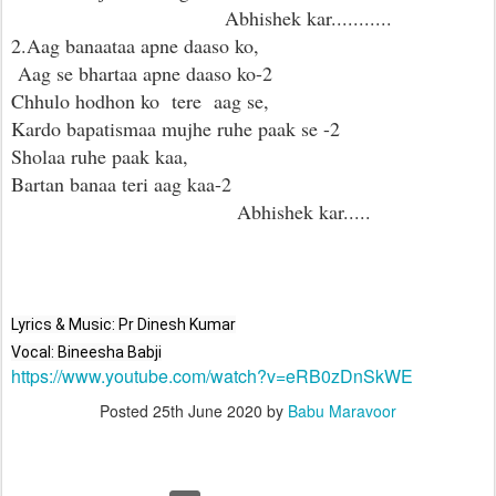
Abhishek kar...........
2.Aag banaataa apne daaso ko,
Aag se bhartaa apne daaso ko-2
Chhulo hodhon ko tere aag se,
Kardo bapatismaa mujhe ruhe paak se -2
Sholaa ruhe paak kaa,
Bartan banaa teri aag kaa-2
Abhishek kar.....
Lyrics & Music: Pr Dinesh Kumar
Vocal: Bineesha Babji
https://www.youtube.com/watch?v=eRB0zDnSkWE
Posted
25th June 2020
by
Babu Maravoor