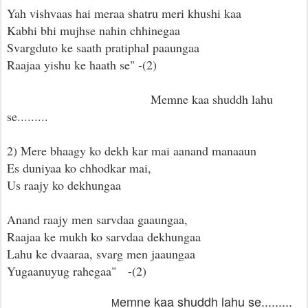
Yah vishvaas hai meraa shatru meri khushi kaa
Kabhi bhi mujhse nahin chhinegaa
Svargduto ke saath pratiphal paaungaa
Raajaa yishu ke haath se" -(2)
Memne kaa shuddh lahu
se.........
2) Mere bhaagy ko dekh kar mai aanand manaaun
Es duniyaa ko chhodkar mai,
Us raajy ko dekhungaa
Anand raajy men sarvdaa gaaungaa,
Raajaa ke mukh ko sarvdaa dekhungaa
Lahu ke dvaaraa, svarg men jaaungaa
Yugaanuyug rahegaa" -(2)
emne kaa shuddh lahu se.........
M