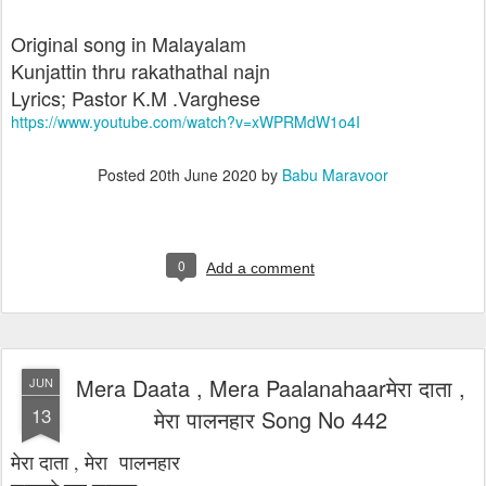
Original song in Malayalam
Kunjattin thru rakathathal najn
Lyrics; Pastor K.M .Varghese
https://www.youtube.com/watch?v=xWPRMdW1o4I
Posted
20th June 2020
by
Babu Maravoor
0
Add a comment
Mera Daata , Mera Paalanahaarमेरा दाता ,
JUN
13
मेरा पालनहार Song No 442
मेरा दाता , मेरा पालनहार