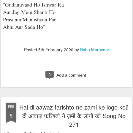
"Gudanuvaad Ho Ishwar Ka
Aur Jag Mein Shanti Ho
Prasanta Manushyon Par
Abhi Aur Sada Ho"
Posted
5th February 2020
by
Babu Maravoor
0
Add a comment
Hai di aawaz farishto ne zami ke logo koहै
FEB
दी आवाज़ फरिश्तो ने ज़मी के लोगो को Song No
5
271