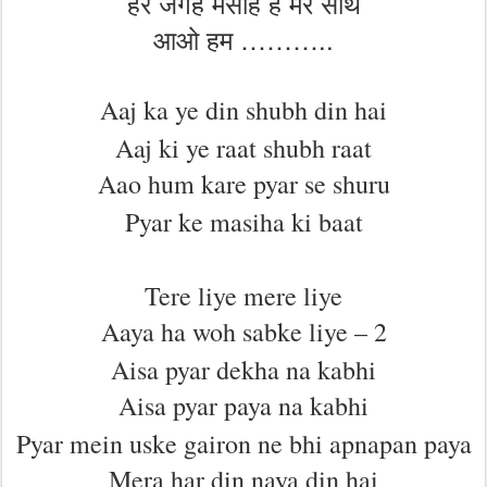
हर जगह मसीह है मेरे साथ
आओ हम ………..
Aaj ka ye din shubh din hai
Aaj ki ye raat shubh raat
Aao hum kare pyar se shuru
Pyar ke masiha ki baat
Tere liye mere liye
Aaya ha woh sabke liye – 2
Aisa pyar dekha na kabhi
Aisa pyar paya na kabhi
Pyar mein uske gairon ne bhi apnapan paya
Mera har din naya din hai