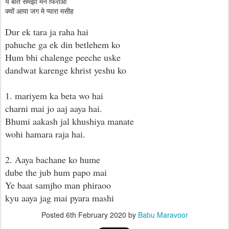
ये बात समझो मन फिराओ
क्यों आया जग मे प्यारा मसीह
Dur ek tara ja raha hai
pahuche ga ek din betlehem ko
Hum bhi chalenge peeche uske
dandwat karenge khrist yeshu ko
1. mariyem ka beta wo hai
charni mai jo aaj aaya hai.
Bhumi aakash jal khushiya manate
wohi hamara raja hai.
2. Aaya bachane ko hume
dube the jub hum papo mai
Ye baat samjho man phiraoo
kyu aaya jag mai pyara mashi
Posted
6th February 2020
by
Babu Maravoor