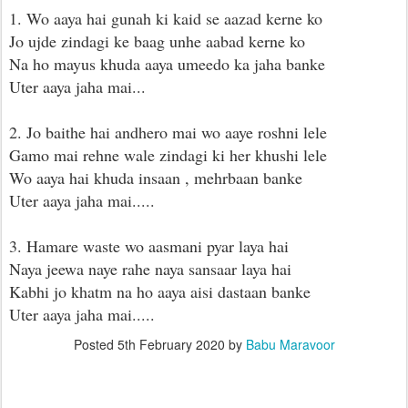
1. Wo aaya hai gunah ki kaid se aazad kerne ko
Jo ujde zindagi ke baag unhe aabad kerne ko
Na ho mayus khuda aaya umeedo ka jaha banke
Uter aaya jaha mai...
2. Jo baithe hai andhero mai wo aaye roshni lele
Gamo mai rehne wale zindagi ki her khushi lele
Wo aaya hai khuda insaan , mehrbaan banke
Uter aaya jaha mai.....
3. Hamare waste wo aasmani pyar laya hai
Naya jeewa naye rahe naya sansaar laya hai
Kabhi jo khatm na ho aaya aisi dastaan banke
Uter aaya jaha mai.....
Posted
5th February 2020
by
Babu Maravoor