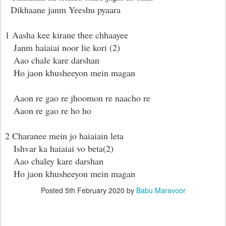
Dikhaane janm Yeeshu pyaara
1 Aasha kee kirane thee chhaayee
Janm haiaiai noor lie kori (2)
Aao chale kare darshan
Ho jaon khusheeyon mein magan
Aaon re gao re jhoomon re naacho re
Aaon re gao re ho ho
2 Charanee mein jo haiaiain leta
Ishvar ka haiaiai vo beta(2)
Aao chaley kare darshan
Ho jaon khusheeyon mein magan
Posted
5th February 2020
by
Babu Maravoor