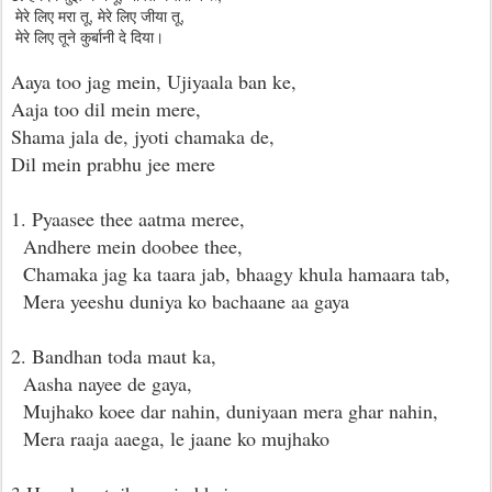
मेरे लिए मरा तू, मेरे लिए जीया तू,
मेरे लिए तूने कुर्बानी दे दिया।
Aaya too jag mein, Ujiyaala ban ke,
Aaja too dil mein mere,
Shama jala de, jyoti chamaka de,
Dil mein prabhu jee mere
1. Pyaasee thee aatma meree,
Andhere mein doobee thee,
Chamaka jag ka taara jab, bhaagy khula hamaara tab,
Mera yeeshu duniya ko bachaane aa gaya
2. Bandhan toda maut ka,
Aasha nayee de gaya,
Mujhako koee dar nahin, duniyaan mera ghar nahin,
Mera raaja aaega, le jaane ko mujhako